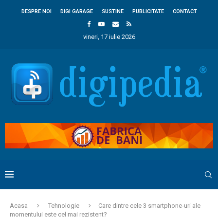
DESPRE NOI
DIGI GARAGE
SUSTINE
PUBLICITATE
CONTACT
vineri, 17 iulie 2026
Acasa
Tehnologie
Care dintre cele 3 smartphone-uri ale
momentului este cel mai rezistent?