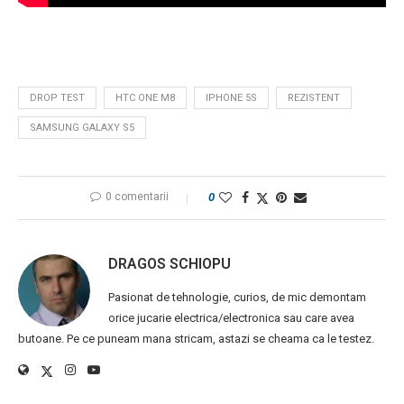
DROP TEST
HTC ONE M8
IPHONE 5S
REZISTENT
SAMSUNG GALAXY S5
0 comentarii
0
DRAGOS SCHIOPU
Pasionat de tehnologie, curios, de mic demontam
orice jucarie electrica/electronica sau care avea
butoane. Pe ce puneam mana stricam, astazi se cheama ca le testez.