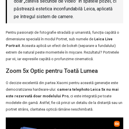
doar „câteva secunde de video” în spatele pozei, ci
păstrează estetica inconfundabilă Leica, aplicată
pe întregul sistem de camere.
Pentru pasionații de fotografie stradală și umanistă, funcția capătă o
dimensiune specială în modul Portret, sub numele de
Leica Live
Portrait
. Aceasta aplică un efect de bokeh (separare a fundalului)
extrem de natural peste momentele în mișcare. Rezultatul? Portretele
par vii, iar expresiile capătă o profunzime cinematică.
Zoom 5x Optic pentru Toată Lumea
O decizie excelentă din partea Xiaomi pentru această generație este
democratizarea hardware-ului:
camera telephoto Leica 5x nu mai
este rezervată doar modelului Pro
, ci este integrată pe toate
modelele din gamă. Astfel, fie că prinzi un detaliu de la distanță sau un
portret strâns, claritatea optică rămâne neschimbată.