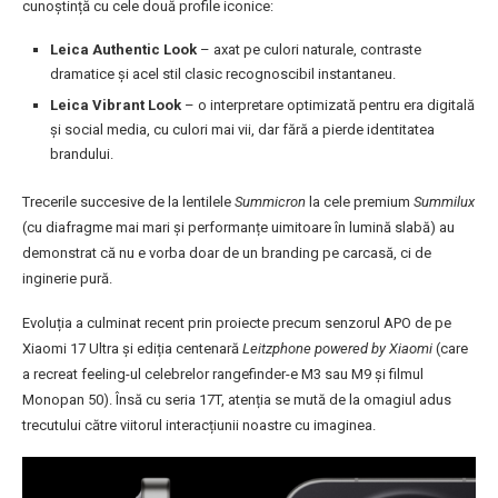
cunoștință cu cele două profile iconice:
Leica Authentic Look
– axat pe culori naturale, contraste
dramatice și acel stil clasic recognoscibil instantaneu.
Leica Vibrant Look
– o interpretare optimizată pentru era digitală
și social media, cu culori mai vii, dar fără a pierde identitatea
brandului.
Trecerile succesive de la lentilele
Summicron
la cele premium
Summilux
(cu diafragme mai mari și performanțe uimitoare în lumină slabă) au
demonstrat că nu e vorba doar de un branding pe carcasă, ci de
inginerie pură.
Evoluția a culminat recent prin proiecte precum senzorul APO de pe
Xiaomi 17 Ultra și ediția centenară
Leitzphone powered by Xiaomi
(care
a recreat feeling-ul celebrelor rangefinder-e M3 sau M9 și filmul
Monopan 50). Însă cu seria 17T, atenția se mută de la omagiul adus
trecutului către viitorul interacțiunii noastre cu imaginea.