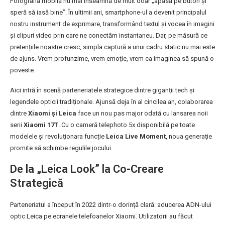
Fotografia mobilă nu mai înseamnă de mult doar „apasă pe buton și
speră să iasă bine”. În ultimii ani, smartphone-ul a devenit principalul
nostru instrument de exprimare, transformând textul și vocea în imagini
și clipuri video prin care ne conectăm instantaneu. Dar, pe măsură ce
pretențiile noastre cresc, simpla captură a unui cadru static nu mai este
de ajuns. Vrem profunzime, vrem emoție, vrem ca imaginea să spună o
poveste.
Aici intră în scenă parteneriatele strategice dintre giganții tech și
legendele opticii tradiționale. Ajunsă deja în al cincilea an, colaborarea
dintre
Xiaomi și Leica
face un nou pas major odată cu lansarea noii
serii
Xiaomi 17T
. Cu o cameră telephoto 5x disponibilă pe toate
modelele și revoluționara funcție
Leica Live Moment
, noua generație
promite să schimbe regulile jocului.
De la „Leica Look” la Co-Creare
Strategică
Parteneriatul a început în 2022 dintr-o dorință clară: aducerea ADN-ului
optic Leica pe ecranele telefoanelor Xiaomi. Utilizatorii au făcut