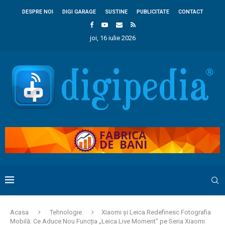
DESPRE NOI
DIGI GARAGE
SUSTINE
PUBLICITATE
CONTACT
joi, 16 iulie 2026
Acasa
Tehnologie
Xiaomi și Leica Redefinesc Fotografia
Mobilă: Ce Aduce Nou Funcția „Leica Live Moment” pe Seria Xiaomi