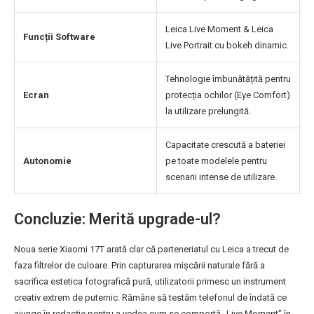
Leica Live Moment & Leica
Funcții Software
Live Portrait cu bokeh dinamic.
Tehnologie îmbunătățită pentru
Ecran
protecția ochilor (Eye Comfort)
la utilizare prelungită.
Capacitate crescută a bateriei
Autonomie
pe toate modelele pentru
scenarii intense de utilizare.
Concluzie: Merită upgrade-ul?
Noua serie Xiaomi 17T arată clar că parteneriatul cu Leica a trecut de
faza filtrelor de culoare. Prin capturarea mișcării naturale fără a
sacrifica estetica fotografică pură, utilizatorii primesc un instrument
creativ extrem de puternic. Rămâne să testăm telefonul de îndată ce
ajunge în redacție pentru a vedea cum se comportă „Live Moment” în