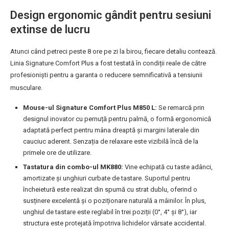
Design ergonomic gândit pentru sesiuni
extinse de lucru
Atunci când petreci peste 8 ore pe zi la birou, fiecare detaliu contează.
Linia Signature Comfort Plus a fost testată în condiții reale de către
profesioniști pentru a garanta o reducere semnificativă a tensiunii
musculare
.
Mouse-ul Signature Comfort Plus M850 L:
Se remarcă prin
designul inovator cu pernuță pentru palmă, o formă ergonomică
adaptată perfect pentru mâna dreaptă și margini laterale din
cauciuc aderent. Senzația de relaxare este vizibilă încă de la
primele ore de utilizare.
Tastatura din combo-ul MK880:
Vine echipată cu taste adânci,
amortizate și unghiuri curbate de tastare. Suportul pentru
încheietură este realizat din spumă cu strat dublu, oferind o
susținere excelentă și o poziționare naturală a mâinilor. În plus,
unghiul de tastare este reglabil în trei poziții (0°, 4° și 8°), iar
structura este protejată împotriva lichidelor vărsate accidental.