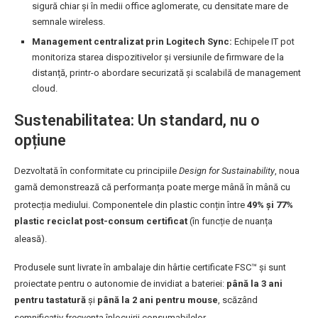
sigură chiar și în medii office aglomerate, cu densitate mare de
semnale wireless.
Management centralizat prin Logitech Sync:
Echipele IT pot
monitoriza starea dispozitivelor și versiunile de firmware de la
distanță, printr-o abordare securizată și scalabilă de management
cloud.
Sustenabilitatea: Un standard, nu o
opțiune
Dezvoltată în conformitate cu principiile
Design for Sustainability
, noua
gamă demonstrează că performanța poate merge mână în mână cu
protecția mediului
. Componentele din plastic conțin între
49% și 77%
plastic reciclat post-consum certificat
(în funcție de nuanța
aleasă)
.
Produsele sunt livrate în ambalaje din hârtie certificate FSC™ și sunt
proiectate pentru o autonomie de invidiat a bateriei:
până la 3 ani
pentru tastatură
și
până la 2 ani pentru mouse
, scăzând
semnificativ frecvența înlocuirii consumabilelor
.