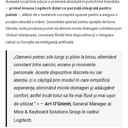
Această nouă linie aduce o premieră absolută în portofoliul brandului
–
primul mouse Logitech dotat cu pernuță integrată pentru
palmă
–, alături de o tastatură concepută special pentru a asigura o
poziție naturală a mâinii
. Dezvoltate special pentru spațiile de lucru
hibride, noile produse promit să elimine micile distrageri cotidiene prin
clickuri silențioase, comutare fluidă între dispozitive și o integrare
nativă cu funcțiile de inteligență artificială
.
„Oamenii petrec zile lungi și pline la birou, alternând
constant între sarcini, ecrane și momente
personale. Aceste dispozitive discrete nu cer
atenție, ci o câștigă prin modul în care simplifică
experiența, eliminând micile distrageri și adăugând
confort, astfel încât totul să fie mai fluid și mai ușor
de utilizat.”
> —
Art O’Gnimh
, General Manager al
Mice & Keyboard Solutions Group în cadrul
Logitech
.