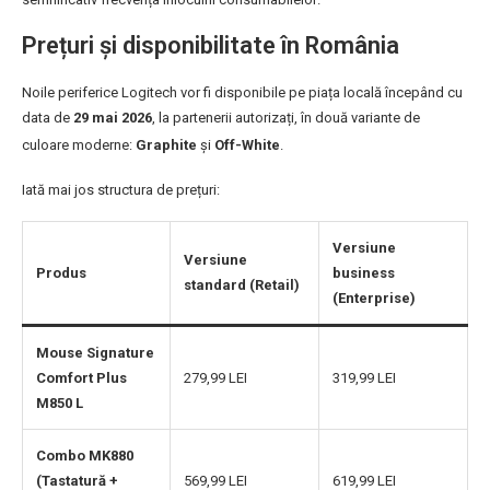
Prețuri și disponibilitate în România
Noile periferice Logitech vor fi disponibile pe piața locală începând cu
data de
29 mai 2026
, la partenerii autorizați, în două variante de
culoare moderne:
Graphite
și
Off-White
.
Iată mai jos structura de prețuri:
Versiune
Versiune
Produs
business
standard (Retail)
(Enterprise)
Mouse Signature
Comfort Plus
279,99 LEI
319,99 LEI
M850 L
Combo MK880
(Tastatură +
569,99 LEI
619,99 LEI