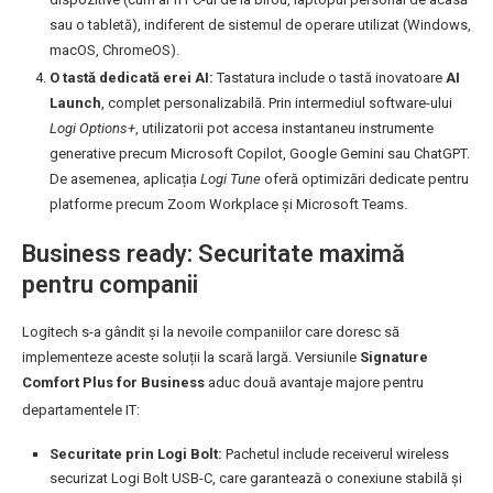
sau o tabletă), indiferent de sistemul de operare utilizat (Windows,
macOS, ChromeOS).
O tastă dedicată erei AI:
Tastatura include o tastă inovatoare
AI
Launch
, complet personalizabilă. Prin intermediul software-ului
Logi Options+
, utilizatorii pot accesa instantaneu instrumente
generative precum Microsoft Copilot, Google Gemini sau ChatGPT.
De asemenea, aplicația
Logi Tune
oferă optimizări dedicate pentru
platforme precum Zoom Workplace și Microsoft Teams.
Business ready: Securitate maximă
pentru companii
Logitech s-a gândit și la nevoile companiilor care doresc să
implementeze aceste soluții la scară largă. Versiunile
Signature
Comfort Plus for Business
aduc două avantaje majore pentru
departamentele IT
:
Securitate prin Logi Bolt:
Pachetul include receiverul wireless
securizat Logi Bolt USB-C, care garantează o conexiune stabilă și