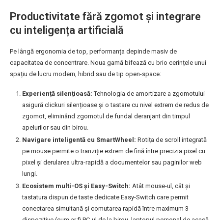
Productivitate fără zgomot și integrare
cu inteligența artificială
Pe lângă ergonomia de top, performanța depinde masiv de
capacitatea de concentrare. Noua gamă bifează cu brio cerințele unui
spațiu de lucru modern, hibrid sau de tip open-space:
Experiență silențioasă:
Tehnologia de amortizare a zgomotului
asigură clickuri silențioase și o tastare cu nivel extrem de redus de
zgomot, eliminând zgomotul de fundal deranjant din timpul
apelurilor sau din birou.
Navigare inteligentă cu SmartWheel:
Rotița de scroll integrată
pe mouse permite o tranziție extrem de fină între precizia pixel cu
pixel și derularea ultra-rapidă a documentelor sau paginilor web
lungi.
Ecosistem multi-OS și Easy-Switch:
Atât mouse-ul, cât și
tastatura dispun de taste dedicate Easy-Switch care permit
conectarea simultană și comutarea rapidă între maximum 3
dispozitive (cum ar fi PC-ul de la birou, laptopul personal de acasă