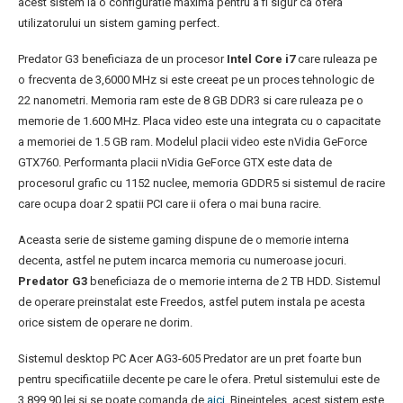
acest sistem la o configuratie maxima pentru a fi sigur ca ofera
utilizatorului un sistem gaming perfect.
Predator G3 beneficiaza de un procesor
Intel Core i7
care ruleaza pe
o frecventa de 3,6000 MHz si este creeat pe un proces tehnologic de
22 nanometri. Memoria ram este de 8 GB DDR3 si care ruleaza pe o
memorie de 1.600 MHz. Placa video este una integrata cu o capacitate
a memoriei de 1.5 GB ram. Modelul placii video este nVidia GeForce
GTX760. Performanta placii nVidia GeForce GTX este data de
procesorul grafic cu 1152 nuclee, memoria GDDR5 si sistemul de racire
care ocupa doar 2 spatii PCI care ii ofera o mai buna racire.
Aceasta serie de sisteme gaming dispune de o memorie interna
decenta, astfel ne putem incarca memoria cu numeroase jocuri.
Predator G3
beneficiaza de o memorie interna de 2 TB HDD. Sistemul
de operare preinstalat este Freedos, astfel putem instala pe acesta
orice sistem de operare ne dorim.
Sistemul desktop PC Acer AG3-605 Predator are un pret foarte bun
pentru specificatiile decente pe care le ofera. Pretul sistemului este de
3.899,90 lei si se poate comanda de
aici
. Bineinteles, acest sistem este