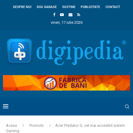
DESPRE NOI
DIGI GARAGE
SUSTINE
PUBLICITATE
CONTACT
vineri, 17 iulie 2026
Acasa
Promotii
Acer Predator G, cel mai accesibil sistem
Gaming