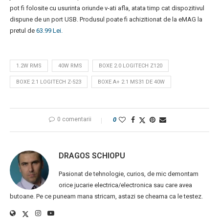
pot fi folosite cu usurinta oriunde v-ati afla, atata timp cat dispozitivul
dispune de un port USB. Produsul poate fi achizitionat de la eMAG la
pretul de
63.99 Lei.
1.2W RMS
40W RMS
BOXE 2.0 LOGITECH Z120
BOXE 2.1 LOGITECH Z-523
BOXE A+ 2.1 MS31 DE 40W
0 comentarii
0
DRAGOS SCHIOPU
Pasionat de tehnologie, curios, de mic demontam
orice jucarie electrica/electronica sau care avea
butoane. Pe ce puneam mana stricam, astazi se cheama ca le testez.