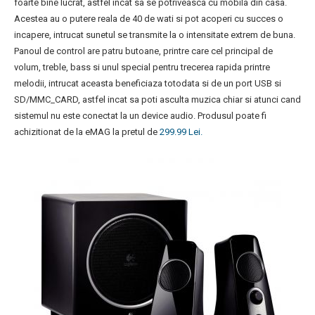
foarte bine lucrat, astfel incat sa se potriveasca cu mobila din casa.
Acestea au o putere reala de 40 de wati si pot acoperi cu succes o
incapere, intrucat sunetul se transmite la o intensitate extrem de buna.
Panoul de control are patru butoane, printre care cel principal de
volum, treble, bass si unul special pentru trecerea rapida printre
melodii, intrucat aceasta beneficiaza totodata si de un port USB si
SD/MMC_CARD, astfel incat sa poti asculta muzica chiar si atunci cand
sistemul nu este conectat la un device audio. Produsul poate fi
achizitionat de la eMAG la pretul de
299.99 Lei.