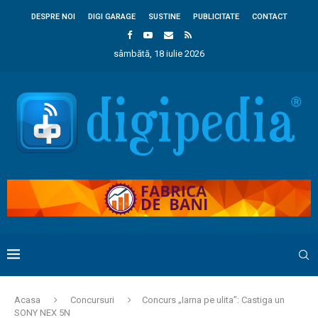
DESPRE NOI
DIGI GARAGE
SUSTINE
PUBLICITATE
CONTACT
sâmbătă, 18 iulie 2026
Acasa
Concursuri
Concurs „Iarna pe ulita”: Castiga un
SONY NEX 5N