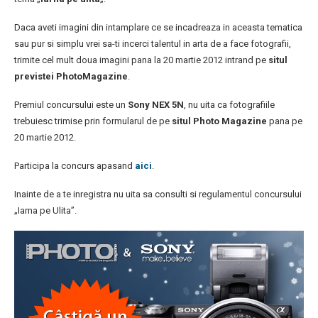
Daca aveti imagini din intamplare ce se incadreaza in aceasta tematica
sau pur si simplu vrei sa-ti incerci talentul in arta de a face fotografii,
trimite cel mult doua imagini pana la 20 martie 2012 intrand pe
situl
previstei PhotoMagazine
.
Premiul concursului este un
Sony NEX 5N
, nu uita ca fotografiile
trebuiesc trimise prin formularul de pe
situl Photo Magazine
pana pe
20 martie 2012.
Participa la concurs apasand
aici
.
Inainte de a te inregistra nu uita sa consulti si regulamentul concursului
„Iarna pe Ulita”.