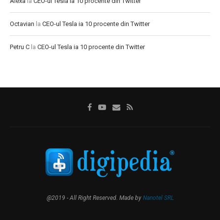
Alexa
la
CEO-ul Tesla ia 10 procente din Twitter
Octavian
la
CEO-ul Tesla ia 10 procente din Twitter
Petru C
la
CEO-ul Tesla ia 10 procente din Twitter
@2019 - All Right Reserved. Made by
Nanotel SRL