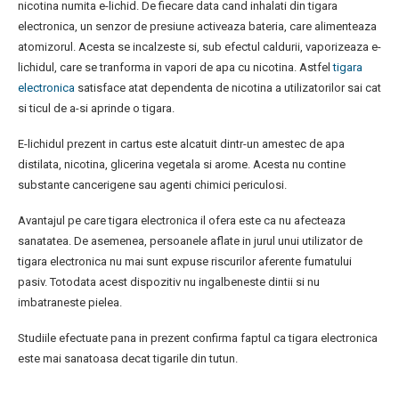
nicotina numita e-lichid. De fiecare data cand inhalati din tigara
electronica, un senzor de presiune activeaza bateria, care alimenteaza
atomizorul. Acesta se incalzeste si, sub efectul caldurii, vaporizeaza e-
lichidul, care se tranforma in vapori de apa cu nicotina. Astfel
tigara
electronica
satisface atat dependenta de nicotina a utilizatorilor sai cat
si ticul de a-si aprinde o tigara.
E-lichidul prezent in cartus este alcatuit dintr-un amestec de apa
distilata, nicotina, glicerina vegetala si arome. Acesta nu contine
substante cancerigene sau agenti chimici periculosi.
Avantajul pe care tigara electronica il ofera este ca nu afecteaza
sanatatea. De asemenea, persoanele aflate in jurul unui utilizator de
tigara electronica nu mai sunt expuse riscurilor aferente fumatului
pasiv. Totodata acest dispozitiv nu ingalbeneste dintii si nu
imbatraneste pielea.
Studiile efectuate pana in prezent confirma faptul ca tigara electronica
este mai sanatoasa decat tigarile din tutun.