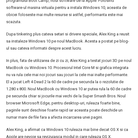
programului Boot Camp, noul software de la Apple. Folosind
software-ul masina virtuala pentru a instala Windows 10, aceasta de
obicei foloseste mai multe resurse si astfel, performanta este mai
scazuta.
Dupa tinkering plus cateva setari si drivere speciale, Alex King a reusit
sa instaleze Windows 10 pe noul MacBook. Acesta a postat pe blog-
ul sau cateva informatii despre acest lucru.
In plus, fata de utilizarea de zi cu zi, Alex King a testat jocuri 3D pe noul
MacBook cu Windows 10. Procesorul Intel Core M si grafica integrata
nu va rula cele mai noi jocuri sau jocuri la cele mai inalte performante.
El a jucat Left 4 Dead 2 la 60 de cadre pe secunda la o rezolutie de
1.280 x 800. Noul MacBook cu Windows 10 ar putea rula la 60 de cadre
pe secunda chiar si jocurile mai vechi de la Super Smash Bros. Noul
browser Microsoft Edge, pentru desktop-uri, ruleaza foarte bine,
paginile sunt deschise foarte rapid iar aceasta poate deschide un
numar mare de file fara a afecta incarcarea unei pagini.
Alex King, a afirmat ca Windows 10 ruleaza mai bine decat OS X si ca
Apple are nevoie sa revizuiasca modul in care ruleaza OS X.