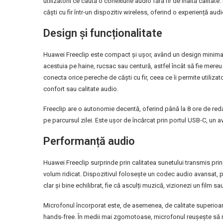
utilizatorii ce caută o conexiune audio fără fir de înaltă calita
căști cu fir într-un dispozitiv wireless, oferind o experiență aud
Design și funcționalitate
Huawei Freeclip este compact și ușor, având un design minimal
acestuia pe haine, rucsac sau centură, astfel încât să fie mereu
conecta orice pereche de căști cu fir, ceea ce îi permite utiliza
confort sau calitate audio.
Freeclip are o autonomie decentă, oferind până la 8 ore de redar
pe parcursul zilei. Este ușor de încărcat prin portul USB-C, un av
Performanță audio
Huawei Freeclip surprinde prin calitatea sunetului transmis prin 
volum ridicat. Dispozitivul folosește un codec audio avansat, pe
clar și bine echilibrat, fie că asculți muzică, vizionezi un film sa
Microfonul încorporat este, de asemenea, de calitate superioară, 
hands-free. În medii mai zgomotoase, microfonul reușește să r