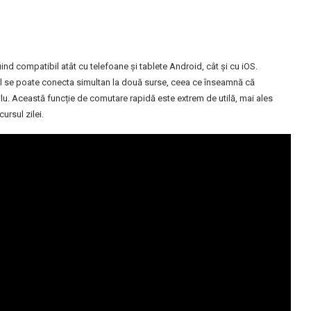
ind compatibil atât cu telefoane și tablete Android, cât și cu iOS.
ivul se poate conecta simultan la două surse, ceea ce înseamnă că
plu. Această funcție de comutare rapidă este extrem de utilă, mai ales
ursul zilei.