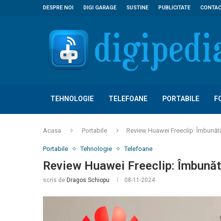
DESPRE NOI
DIGI GARAGE
SUSTINE
PUBLICITATE
CONTA
TEHNOLOGIE
TELEFOANE
PORTABILE
F
Acasa
Portabile
Review Huawei Freeclip: Îmbunătăț
Portabile
Tehnologie
Telefoane
Review Huawei Freeclip: Îmbunătăț
scris de
Dragos Schiopu
08-11-2024