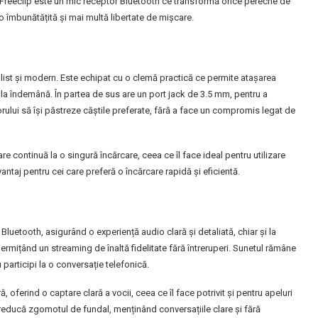
te. Freeclip este un mic receptor Bluetooth ce transformă orice pereche de
io îmbunătățită și mai multă libertate de mișcare.
ist și modern. Este echipat cu o clemă practică ce permite atașarea
 la îndemână. În partea de sus are un port jack de 3.5 mm, pentru a
torului să își păstreze căștile preferate, fără a face un compromis legat de
e continuă la o singură încărcare, ceea ce îl face ideal pentru utilizare
antaj pentru cei care preferă o încărcare rapidă și eficientă.
Bluetooth, asigurând o experiență audio clară și detaliată, chiar și la
rmițând un streaming de înaltă fidelitate fără întreruperi. Sunetul rămâne
u participi la o conversație telefonică.
oferind o captare clară a vocii, ceea ce îl face potrivit și pentru apeluri
educă zgomotul de fundal, menținând conversațiile clare și fără