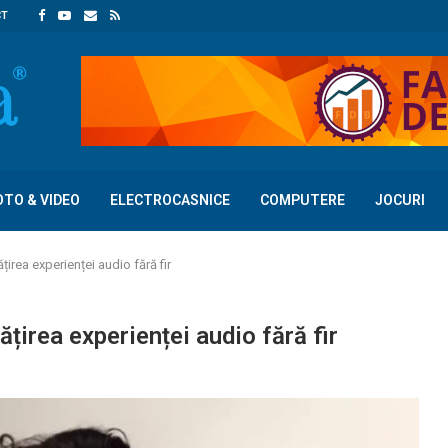
CT
OTO & VIDEO
ELECTROCASNICE
COMPUTERE
JOCURI
irea experienței audio fără fir
irea experienței audio fără fir