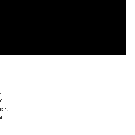
.
.
C.
biri.
l.