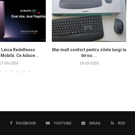
i Leica Redefinesc
Mai mult confort pentru zilele lungi la
 Mobilă: Ce Aduce...
birou:...
27-05-2026
26-05-2026
FACEBOOK
YOUTUBE
EMAIL
RSS