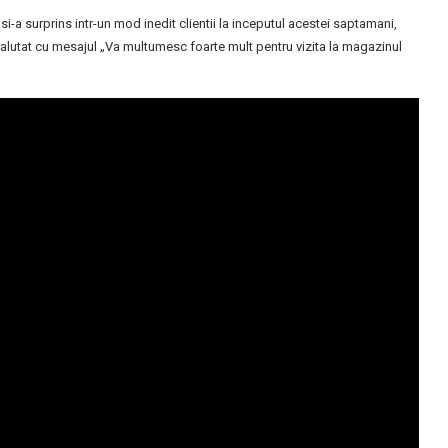
-a surprins intr-un mod inedit clientii la inceputul acestei saptamani,
salutat cu mesajul „Va multumesc foarte mult pentru vizita la magazinul