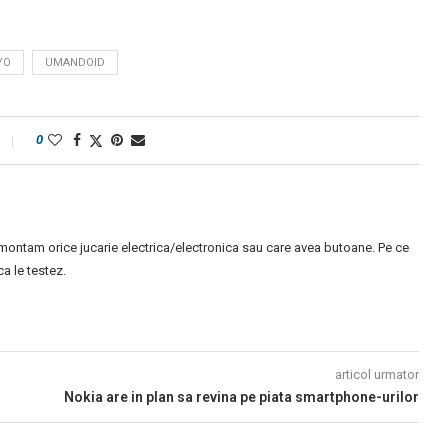
YO
UMANDOID
0
montam orice jucarie electrica/electronica sau care avea butoane. Pe ce
 le testez.
articol urmator
Nokia are in plan sa revina pe piata smartphone-urilor