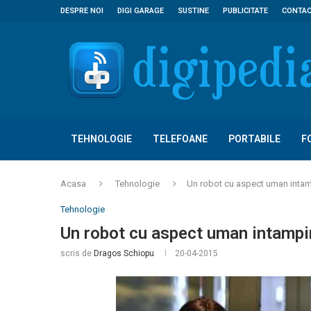
DESPRE NOI
DIGI GARAGE
SUSTINE
PUBLICITATE
CONTA
TEHNOLOGIE
TELEFOANE
PORTABILE
F
Acasa
Tehnologie
Un robot cu aspect uman intamp
Tehnologie
Un robot cu aspect uman intampin
scris de
Dragos Schiopu
20-04-2015