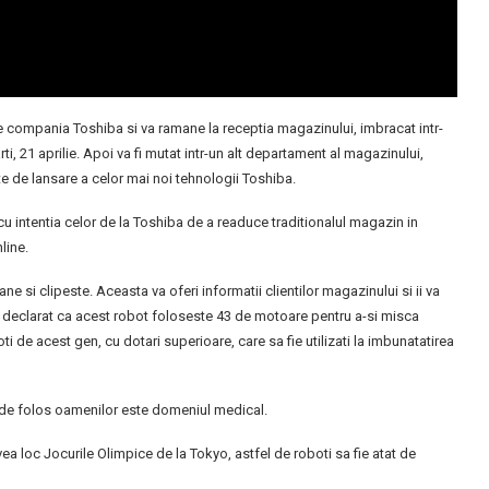
e compania Toshiba si va ramane la receptia magazinului, imbracat intr-
, 21 aprilie. Apoi va fi mutat intr-un alt departament al magazinului,
e de lansare a celor mai noi tehnologii Toshiba.
u intentia celor de la Toshiba de a readuce traditionalul magazin in
line.
 si clipeste. Aceasta va oferi informatii clientilor magazinului si ii va
u declarat ca acest robot foloseste 43 de motoare pentru a-si misca
oti de acest gen, cu dotari superioare, care sa fie utilizati la imbunatatirea
e de folos oamenilor este domeniul medical.
ea loc Jocurile Olimpice de la Tokyo, astfel de roboti sa fie atat de