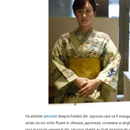
Va amintiti
articolul
despre hotelul din Japonia care va fi inaugur
uman ce vor vorbi fluent in chineza, japoneza, coreeana si englez
unui magazin universal din Japonia clientii au fost intampinati