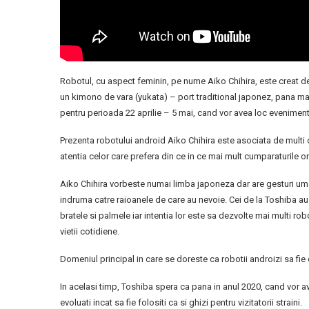
Robotul, cu aspect feminin, pe nume Aiko Chihira, este creat d
un kimono de vara (yukata) – port traditional japonez, pana marti
pentru perioada 22 aprilie – 5 mai, cand vor avea loc eveniment
Prezenta robotului android Aiko Chihira este asociata de multi c
atentia celor care prefera din ce in ce mai mult cumparaturile on
Aiko Chihira vorbeste numai limba japoneza dar are gesturi umane
indruma catre raioanele de care au nevoie. Cei de la Toshiba a
bratele si palmele iar intentia lor este sa dezvolte mai multi rob
vietii cotidiene.
Domeniul principal in care se doreste ca robotii androizi sa fi
In acelasi timp, Toshiba spera ca pana in anul 2020, cand vor av
evoluati incat sa fie folositi ca si ghizi pentru vizitatorii straini.