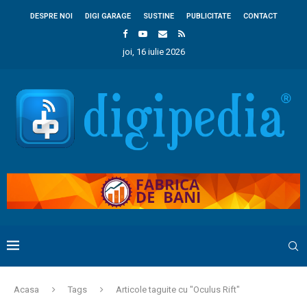
DESPRE NOI
DIGI GARAGE
SUSTINE
PUBLICITATE
CONTACT
joi, 16 iulie 2026
Acasa
Tags
Articole taguite cu "Oculus Rift"