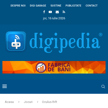
DESPRE NOI
DIGI GARAGE
SUSTINE
PUBLICITATE
CONTACT
joi, 16 iulie 2026
Acasa
Jocuri
Oculus Rift