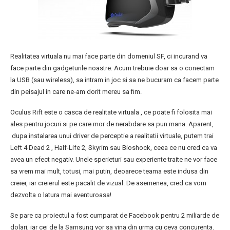
Realitatea virtuala nu mai face parte din domeniul SF, ci incurand va
face parte din gadgeturile noastre. Acum trebuie doar sa o conectam
la USB (sau wireless), sa intram in joc si sa ne bucuram ca facem parte
din peisajul in care ne-am dorit mereu sa fim.
Oculus Rift este o casca de realitate virtuala , ce poate fi folosita mai
ales pentru jocuri si pe care mor de nerabdare sa pun mana. Aparent,
dupa instalarea unui driver de perceptie a realitatii virtuale, putem trai
Left 4 Dead 2 , Half-Life 2, Skyrim sau Bioshock, ceea ce nu cred ca va
avea un efect negativ. Unele sperieturi sau experiente traite ne vor face
sa vrem mai mult, totusi, mai putin, deoarece teama este indusa din
creier, iar creierul este pacalit de vizual. De asemenea, cred ca vom
dezvolta o latura mai aventuroasa!
Se pare ca proiectul a fost cumparat de Facebook pentru 2 miliarde de
dolari, iar cei de la Samsung vor sa vina din urma cu ceva concurenta.