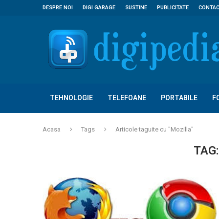
DESPRE NOI
DIGI GARAGE
SUSTINE
PUBLICITATE
CONTA
TEHNOLOGIE
TELEFOANE
PORTABILE
F
Acasa
Tags
Articole taguite cu "Mozilla"
TAG