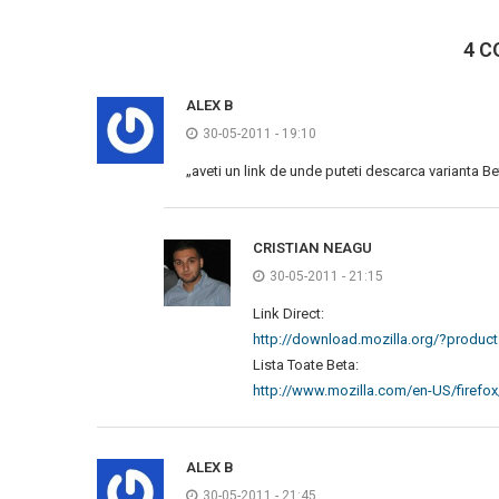
4 C
ALEX B
30-05-2011 - 19:10
„aveti un link de unde puteti descarca varianta Be
CRISTIAN NEAGU
30-05-2011 - 21:15
Link Direct:
http://download.mozilla.org/?produc
Lista Toate Beta:
http://www.mozilla.com/en-US/firefox/
ALEX B
30-05-2011 - 21:45