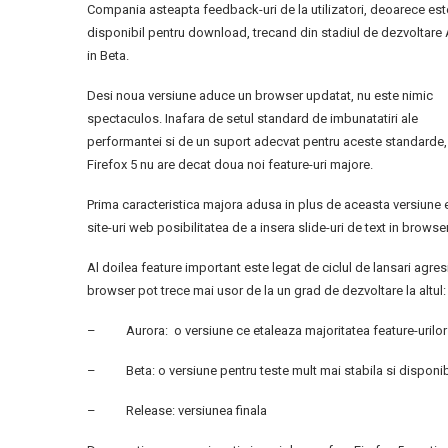
Compania asteapta feedback-uri de la utilizatori, deoarece est
disponibil pentru download, trecand din stadiul de dezvoltare
in Beta.
Desi noua versiune aduce un browser updatat, nu este nimic
spectaculos. Inafara de setul standard de imbunatatiri ale
performantei si de un suport adecvat pentru aceste standarde,
Firefox 5 nu are decat doua noi feature-uri majore.
Prima caracteristica majora adusa in plus de aceasta versiune e
site-uri web posibilitatea de a insera slide-uri de text in browse
Al doilea feature important este legat de ciclul de lansari agres
browser pot trece mai usor de la un grad de dezvoltare la altul:
– Aurora: o versiune ce etaleaza majoritatea feature-urilor
– Beta: o versiune pentru teste mult mai stabila si disponibi
– Release: versiunea finala