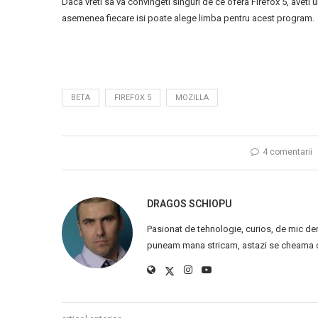
Daca vreti sa va convingeti singuri de ce ofera Firefox 5, aveti
asemenea fiecare isi poate alege limba pentru acest program.
BETA
FIREFOX 5
MOZILLA
4 comentarii
DRAGOS SCHIOPU
Pasionat de tehnologie, curios, de mic de
puneam mana stricam, astazi se cheama ca