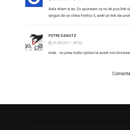
Asta stiam si eu. Eu spuneam ca nu ati pus link-ul 
singuri de ce ofera Firefox 5, aveti un link de un
PETRE DANUTZ
31-05-2011 - 09:32
mda… nu prea multe optiuni la acest nou browser…
Comentar