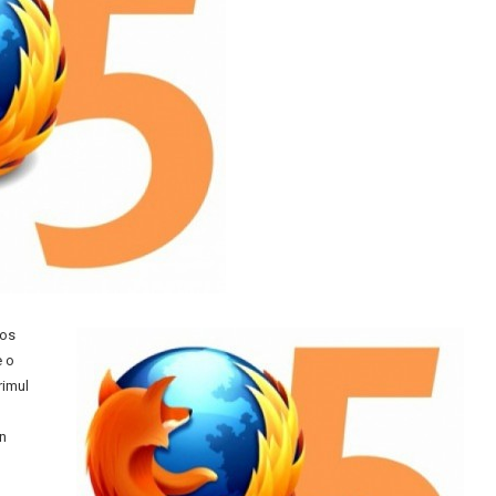
cos
e o
rimul
in