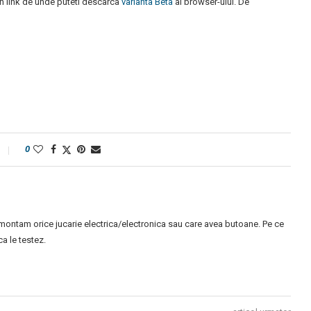
 un link de unde puteti descarca
varianta Beta
al browser-ului. De
0
montam orice jucarie electrica/electronica sau care avea butoane. Pe ce
 le testez.