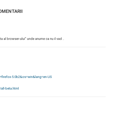
OMENTARII
ta al browser-ului” unde anume ca nu il vad ..
t=firefox-5.0b2&os=win&lang=en-US
all-beta.html