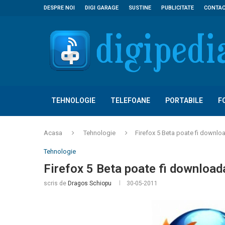
DESPRE NOI
DIGI GARAGE
SUSTINE
PUBLICITATE
CONTA
TEHNOLOGIE
TELEFOANE
PORTABILE
F
Acasa
Tehnologie
Firefox 5 Beta poate fi downlo
Tehnologie
Firefox 5 Beta poate fi download
scris de
Dragos Schiopu
30-05-2011