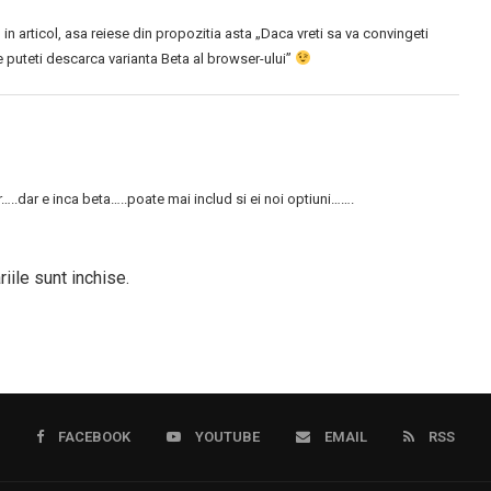
in articol, asa reiese din propozitia asta „Daca vreti sa va convingeti
de puteti descarca varianta Beta al browser-ului”
..dar e inca beta…..poate mai includ si ei noi optiuni…….
iile sunt inchise.
FACEBOOK
YOUTUBE
EMAIL
RSS