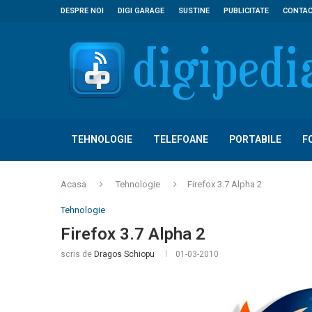
DESPRE NOI
DIGI GARAGE
SUSTINE
PUBLICITATE
CONTA
TEHNOLOGIE
TELEFOANE
PORTABILE
F
Acasa
Tehnologie
Firefox 3.7 Alpha 2
Tehnologie
Firefox 3.7 Alpha 2
scris de
Dragos Schiopu
01-03-2010