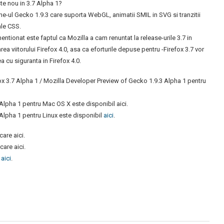
te nou in 3.7 Alpha 1?
ne-ul Gecko 1.9.3 care suporta WebGL, animatii SMIL in SVG si tranzitii
ale CSS.
entionat este faptul ca Mozilla a cam renuntat la release-urile 3.7 in
rea viitorului Firefox 4.0, asa ca eforturile depuse pentru -Firefox 3.7 vor
a cu siguranta in Firefox 4.0.
ox 3.7 Alpha 1 / Mozilla Developer Preview of Gecko 1.9.3 Alpha 1 pentru
Alpha 1 pentru Mac OS X este disponibil aici.
 Alpha 1 pentru Linux este disponibil
aici
.
are aici.
care aici.
e
aici
.