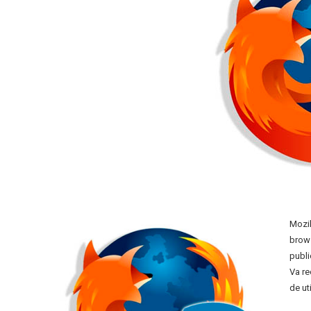
Mozil
brows
publi
Va re
de ut