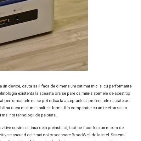
 un device, cauta sa il faca de dimensiuni cat mai mici si cu performante
tehnologia existenta la aceasta ora se pare ca mini-sistemele de acest tip
ucat performantele nu se pot ridica la asteptarile si preferintele cautate pe
pabil sa duca mult mai multe informatii in comparatie cu un telefon sau o
 mai noi tehnologii de pe piata.
itive ce vin cu Linux deja preinstalat, fapt ce ii confera un maxim de
ozitiv se ascund cele mai noi procesoare BroadWell de la Intel. Sistemul