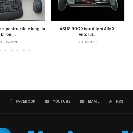
rt pentru zilele lungi la
ASUS ROG Xbox Ally și Ally X:
birou:...
viitorul...
26-05-2026
18-06-2025
FACEBOOK
YOUTUBE
EMAIL
RSS