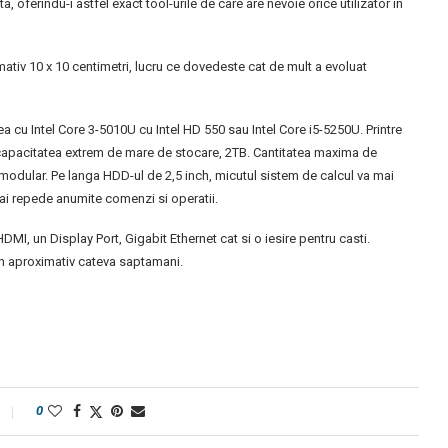
 oferindu-i astfel exact tool-urile de care are nevoie orice utilizator in
mativ 10 x 10 centimetri, lucru ce dovedeste cat de mult a evoluat
nea cu Intel Core 3-5010U cu Intel HD 550 sau Intel Core i5-5250U. Printre
i capacitatea extrem de mare de stocare, 2TB. Cantitatea maxima de
odular. Pe langa HDD-ul de 2,5 inch, micutul sistem de calcul va mai
mai repede anumite comenzi si operatii.
MI, un Display Port, Gigabit Ethernet cat si o iesire pentru casti.
in aproximativ cateva saptamani.
0