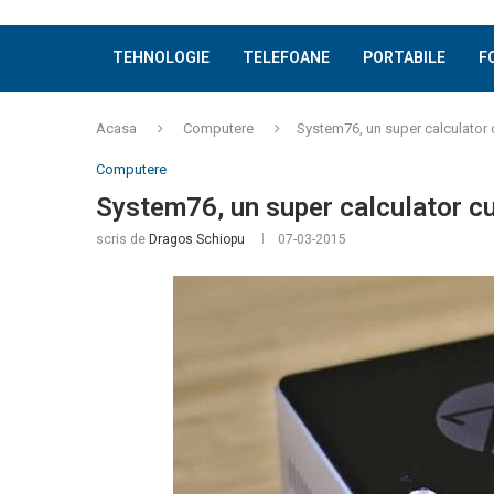
TEHNOLOGIE
TELEFOANE
PORTABILE
F
Acasa
Computere
System76, un super calculator 
Computere
System76, un super calculator cu
scris de
Dragos Schiopu
07-03-2015