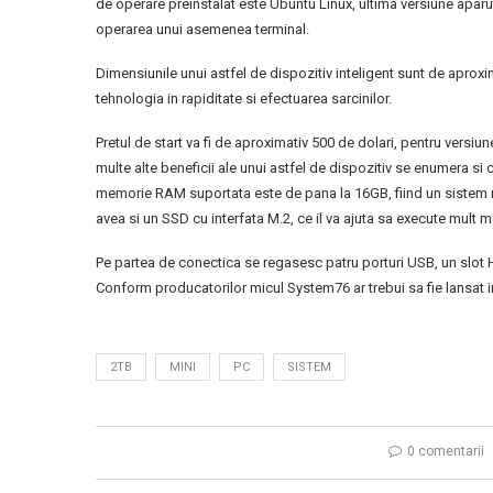
de operare preinstalat este Ubuntu Linux, ultima versiune aparuta,
operarea unui asemenea terminal.
Dimensiunile unui astfel de dispozitiv inteligent sunt de aproxi
tehnologia in rapiditate si efectuarea sarcinilor.
Pretul de start va fi de aproximativ 500 de dolari, pentru versiu
multe alte beneficii ale unui astfel de dispozitiv se enumera s
memorie RAM suportata este de pana la 16GB, fiind un sistem m
avea si un SSD cu interfata M.2, ce il va ajuta sa execute mult 
Pe partea de conectica se regasesc patru porturi USB, un slot HD
Conform producatorilor micul System76 ar trebui sa fie lansat 
2TB
MINI
PC
SISTEM
0 comentarii