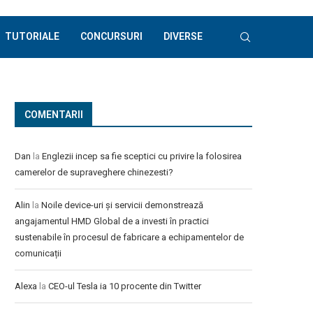
TUTORIALE
CONCURSURI
DIVERSE
COMENTARII
Dan
la
Englezii incep sa fie sceptici cu privire la folosirea
camerelor de supraveghere chinezesti?
Alin
la
Noile device-uri și servicii demonstrează
angajamentul HMD Global de a investi în practici
sustenabile în procesul de fabricare a echipamentelor de
comunicații
Alexa
la
CEO-ul Tesla ia 10 procente din Twitter