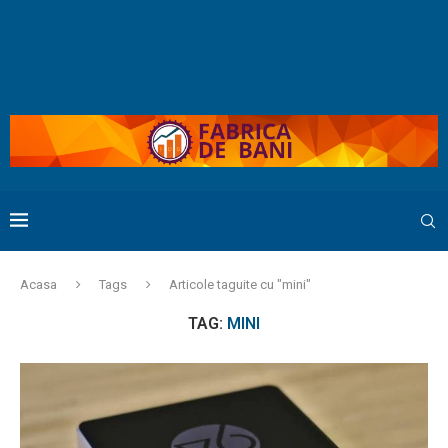
Acasa
Tags
Articole taguite cu "mini"
TAG:
MINI