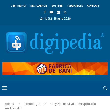
DESPRE NOI
DIGI GARAGE
SUSTINE
PUBLICITATE
CONTACT
sâmbătă, 18 iulie 2026
Acasa
Tehnologie
Sony Xperia M va primi update la
Android 4.3