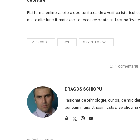
de testare.
Platforma online va ofera oportunitatea de a verifica istoricul co
multe alte functii, mai exact tot ceea ce poate sa faca software-
MICROSOFT
SKYPE
SKYPE FOR WEB
1 comentariu
DRAGOS SCHIOPU
Pasionat de tehnologie, curios, de mic de
puneam mana stricam, astazi se cheama ca
articol anterior