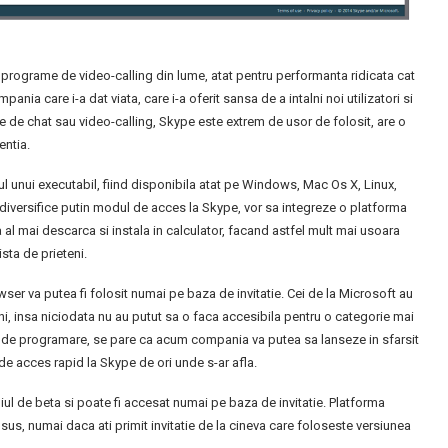
 programe de video-calling din lume, atat pentru performanta ridicata cat
ia care i-a dat viata, care i-a oferit sansa de a intalni noi utilizatori si
e de chat sau video-calling, Skype este extrem de usor de folosit, are o
entia.
ul unui executabil, fiind disponibila atat pe Windows, Mac Os X, Linux,
 diversifice putin modul de acces la Skype, vor sa integreze o platforma
a al mai descarca si instala in calculator, facand astfel mult mai usoara
sta de prieteni.
ser va putea fi folosit numai pe baza de invitatie. Cei de la Microsoft au
ni, insa niciodata nu au putut sa o faca accesibila pentru o categorie mai
or de programare, se pare ca acum compania va putea sa lanseze in sfarsit
e acces rapid la Skype de ori unde s-ar afla.
iul de beta si poate fi accesat numai pe baza de invitatie. Platforma
us, numai daca ati primit invitatie de la cineva care foloseste versiunea