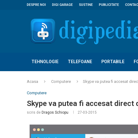
DESPRE NOI
DIGI GARAGE
SUSTINE
PUBLICITATE
CONTA
TEHNOLOGIE
TELEFOANE
PORTABILE
F
Acasa
Computere
Skype va putea fi accesat dire
Computere
Skype va putea fi accesat direct
scris de
Dragos Schiopu
27-03-2015