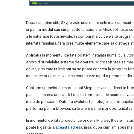
Dupa cum bine stiti, Skype este unul dintre cele mai cunoscute
si pentru modul sau simplist de functionare. Microsoft este compan
a le satisface toate nevoile. In comparatie cu celelalte program
interfata familiara, fara prea multe elemente care sa distraga at
Aplicatia la momentul de fata poate fi instalata numai cu ajutor
Android si celelalte sisteme de operare. Microsoft vrea sa mai
online, prin care utilizatorii sa se poata conecta la program far
munca celor ce au nevoie sa contacteze rapid o persoana din li
Conform spuselor acestora, noul Skype ce va rula direct in brow
planuit lansarea unei astfel de platforme inca de acum cativa a
mare de persoane. Datorita evolutiei tehnologiei si a limbajel
platforma pentru browser, sa le ofere oamenilor oportunitatea d
In momentul de fata proiectul celor de la Microsoft este in stad
poate fi gasita la
aceasta adresa
, insa, dupa cum am spus mai s