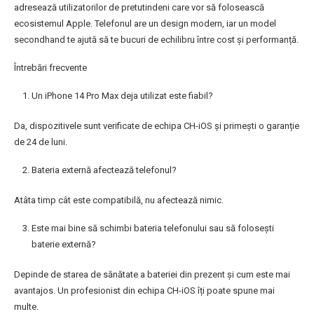
adresează utilizatorilor de pretutindeni care vor să folosească
ecosistemul Apple. Telefonul are un design modern, iar un model
secondhand te ajută să te bucuri de echilibru între cost și performanță.
Întrebări frecvente
Un iPhone 14 Pro Max deja utilizat este fiabil?
Da, dispozitivele sunt verificate de echipa CH-iOS și primești o garanție
de 24 de luni.
Bateria externă afectează telefonul?
Atâta timp cât este compatibilă, nu afectează nimic.
Este mai bine să schimbi bateria telefonului sau să folosești
baterie externă?
Depinde de starea de sănătate a bateriei din prezent și cum este mai
avantajos. Un profesionist din echipa CH-iOS îți poate spune mai
multe.