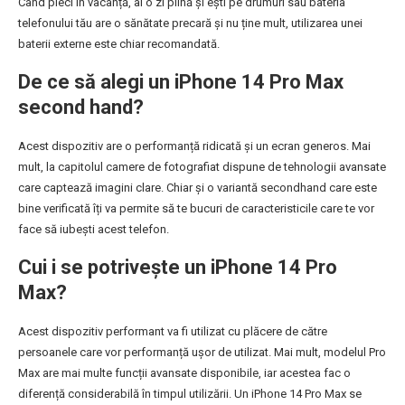
Când pleci în vacanță, ai o zi plină și ești pe drumuri sau bateria
telefonului tău are o sănătate precară și nu ține mult, utilizarea unei
baterii externe este chiar recomandată.
De ce să alegi un iPhone 14 Pro Max
second hand?
Acest dispozitiv are o performanță ridicată și un ecran generos. Mai
mult, la capitolul camere de fotografiat dispune de tehnologii avansate
care captează imagini clare. Chiar și o variantă secondhand care este
bine verificată îți va permite să te bucuri de caracteristicile care te vor
face să iubești acest telefon.
Cui i se potrivește un iPhone 14 Pro
Max?
Acest dispozitiv performant va fi utilizat cu plăcere de către
persoanele care vor performanță ușor de utilizat. Mai mult, modelul Pro
Max are mai multe funcții avansate disponibile, iar acestea fac o
diferență considerabilă în timpul utilizării. Un iPhone 14 Pro Max se