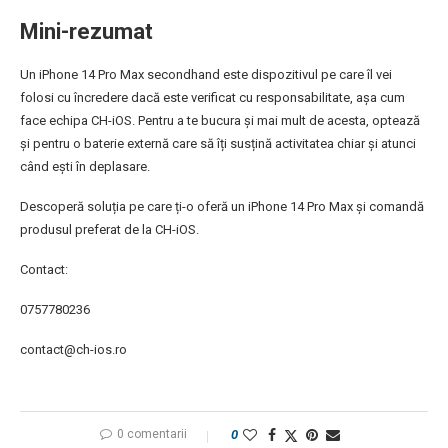
Mini-rezumat
Un iPhone 14 Pro Max secondhand este dispozitivul pe care îl vei
folosi cu încredere dacă este verificat cu responsabilitate, așa cum
face echipa CH-iOS. Pentru a te bucura și mai mult de acesta, optează
și pentru o baterie externă care să îți susțină activitatea chiar și atunci
când ești în deplasare.
Descoperă soluția pe care ți-o oferă un iPhone 14 Pro Max și comandă
produsul preferat de la CH-iOS.
Contact:
0757780236
contact@ch-ios.ro
0 comentarii
0