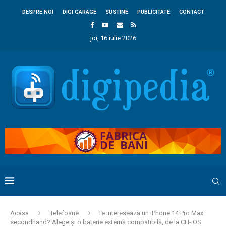
DESPRE NOI
DIGI GARAGE
SUSTINE
PUBLICITATE
CONTACT
joi, 16 iulie 2026
Acasa
Telefoane
Te interesează un iPhone 14 Pro Max
secondhand? Alege și o baterie externă compatibilă, de la CH-iOS