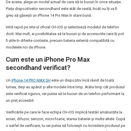
De aceea, alege un model actual de care să te bucuri în orice situație.
Piața dispozitivelor secondhand este atât de vastă, încât nu îți va fi
greu să găsești un iPhone 14 Pro Max în stare bună.
Intră rapid pe site-ul oficial CH-iOS și selectează modelul de telefon
dorit. Mai mult, ai posibilitatea să te bucuri și de accesoriile care îți pot
fi utile în diferite contexte, precum bateria externă compatibilă cu
modelele noi de iPhone.
Cum este un iPhone Pro Max
secondhand verificat?
Un
iPhone 14 PRO MAX SH
este un dispozitiv încă râvnit de toată
lumea, deși au apărut și alte modele între timp. Atâta timp cât produsul
este verificat riguros, vei putea să te bucuri de un telefon performant la
un preț accesibil.
Verificările pe care le face echipa CH-iOS implică testări amănunțite la
ecran, difuzor, senzori, microfoane, starea bateriei și multe altele. După
o astfel de verificare, tu vei putea să folosești cu încredere produsul pe