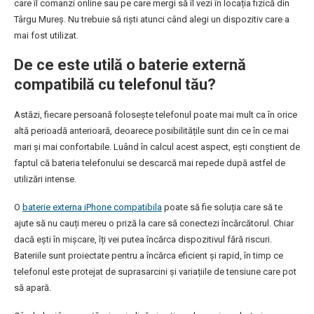
care îl comanzi online sau pe care mergi să îl vezi în locația fizică din
Târgu Mureș. Nu trebuie să riști atunci când alegi un dispozitiv care a
mai fost utilizat.
De ce este utilă o baterie externă
compatibilă cu telefonul tău?
Astăzi, fiecare persoană folosește telefonul poate mai mult ca în orice
altă perioadă anterioară, deoarece posibilitățile sunt din ce în ce mai
mari și mai confortabile. Luând în calcul acest aspect, ești conștient de
faptul că bateria telefonului se descarcă mai repede după astfel de
utilizări intense.
O
baterie externa iPhone compatibila
poate să fie soluția care să te
ajute să nu cauți mereu o priză la care să conectezi încărcătorul. Chiar
dacă ești în mișcare, îți vei putea încărca dispozitivul fără riscuri.
Bateriile sunt proiectate pentru a încărca eficient și rapid, în timp ce
telefonul este protejat de suprasarcini și variațiile de tensiune care pot
să apară.