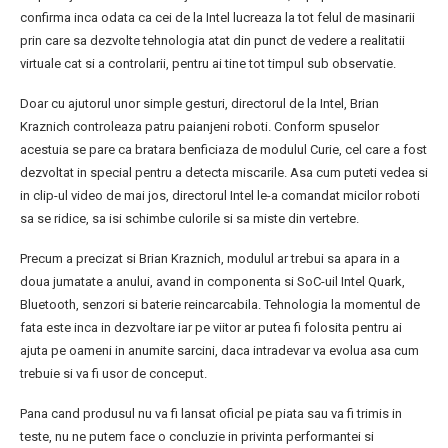
confirma inca odata ca cei de la Intel lucreaza la tot felul de masinarii
prin care sa dezvolte tehnologia atat din punct de vedere a realitatii
virtuale cat si a controlarii, pentru ai tine tot timpul sub observatie.
Doar cu ajutorul unor simple gesturi, directorul de la Intel, Brian
Kraznich controleaza patru paianjeni roboti. Conform spuselor
acestuia se pare ca bratara benficiaza de modulul Curie, cel care a fost
dezvoltat in special pentru a detecta miscarile. Asa cum puteti vedea si
in clip-ul video de mai jos, directorul Intel le-a comandat micilor roboti
sa se ridice, sa isi schimbe culorile si sa miste din vertebre.
Precum a precizat si Brian Kraznich, modulul ar trebui sa apara in a
doua jumatate a anului, avand in componenta si SoC-uil Intel Quark,
Bluetooth, senzori si baterie reincarcabila. Tehnologia la momentul de
fata este inca in dezvoltare iar pe viitor ar putea fi folosita pentru ai
ajuta pe oameni in anumite sarcini, daca intradevar va evolua asa cum
trebuie si va fi usor de conceput.
Pana cand produsul nu va fi lansat oficial pe piata sau va fi trimis in
teste, nu ne putem face o concluzie in privinta performantei si