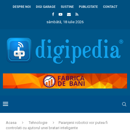
DESPRE NOI
DIGI GARAGE
SUSTINE
PUBLICITATE
CONTACT
sâmbătă, 18 iulie 2026
Acasa
Tehnologie
Paianjenii robotici vor putea fi
controlati cu ajutorul unei bratari inteligente