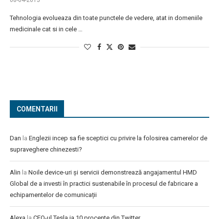
08-04-2015
Tehnologia evolueaza din toate punctele de vedere, atat in domeniile
medicinale cat si in cele …
COMENTARII
Dan
la
Englezii incep sa fie sceptici cu privire la folosirea camerelor de
supraveghere chinezesti?
Alin
la
Noile device-uri și servicii demonstrează angajamentul HMD
Global de a investi în practici sustenabile în procesul de fabricare a
echipamentelor de comunicații
Alexa
la
CEO-ul Tesla ia 10 procente din Twitter