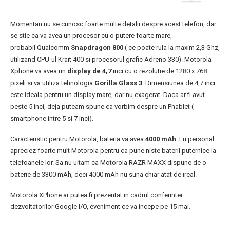
Momentan nu se cunosc foarte multe detalii despre acest telefon, dar
se stie ca va avea un procesor cu o putere foarte mare,
probabil Qualcomm
Snapdragon 800
( ce poate rula la maxim 2,3 Ghz,
utilizand CPU-ul Krait 400 si procesorul grafic Adreno 330). Motorola
Xphone va avea un
display de 4,7
inci cu o rezolutie de 1280 x 768
pixeli si va utiliza tehnologia
Gorilla Glass 3
. Dimensiunea de 4,7 inci
este ideala pentru un display mare, dar nu exagerat. Daca ar fi avut
peste 5 inci, deja puteam spune ca vorbim despre un Phablet (
smartphone intre 5 si 7 inci).
Caracteristic pentru Motorola, bateria va avea
4000 mAh
. Eu personal
apreciez foarte mult Motorola pentru ca pune niste baterii puternice la
telefoanele lor. Sa nu uitam ca Motorola RAZR MAXX dispune de o
baterie de 3300 mAh, deci 4000 mAh nu suna chiar atat de ireal.
Motorola XPhone ar putea fi prezentat in cadrul conferintei
dezvoltatorilor Google I/O, eveniment ce va incepe pe 15 mai.