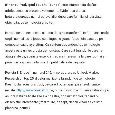
IPhone, IPad, Ipod Touch, I Tunes
” este intampinata de fiica
adolescenta cu proteste vehemente. Evident ca eroica
hotarare dureaza numai cateva zile, dupa care familia isi reia viata
obisnuita, cu tehnologia ei cu tot.
In mod cert aceeasi este situatia daca ne transferam in Romania, unde
copiii nu mai ies la joaca cu mingea, ci joaca fotbal din casa de pe
computer sau playstation. Ca suntem dependenti de tehnologie,
acesta este un lucru deja demonstrat. Care sunt brandurile care ne
atrag si de ce, aceasta este o intrebare interesanta la care tocmai am
primit un raspuns de la una din publicatiile de pe piata.
Revista BIZ face in numarul 245, in colaborare cu Unlock Market
Research un top 25 al celor mai iubite branduri de tehnologie.
Preambulul acestui articol, pe care il puteti gasi pe site-ul numitei
reviste:
http://www.revistabiz.ro/
, pune in discutie influenta tehnologiei
asupra vietii de toate zilele a noastra, consumatorilor, facand o
observatie interesante ( mai multe, de fapt, dar nu vreau sa va stric
placerea lecturii).