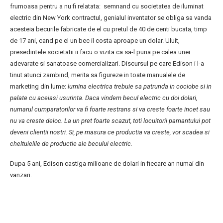
frumoasa pentru a nu fi relatata: semnand cu societatea de iluminat
electric din New York contractul, genialul inventator se obliga sa vanda
acesteia becurile fabricate de el cu pretul de 40 de centi bucata, timp
de 17 ani, cand pe el un bec il costa aproape un dolar. Uluit,
presedintele societatii ii facu o vizita ca sa-l puna pe calea unei
adevarate si sanatoase comercializari. Discursul pe care Edison i l-a
tinut atunci zambind, merita sa figureze in toate manualele de
marketing din lume:
lumina electrica trebuie sa patrunda in cociobe si in
palate cu aceiasi usurinta. Daca vindem becul electric cu doi dolari,
numarul cumparatorilor va fi foarte restrans si va creste foarte incet sau
nu va creste deloc. La un pret foarte scazut, toti locuitorii pamantului pot
deveni clientii nostri. Si, pe masura ce productia va creste, vor scadea si
cheltuielile de productie ale becului electric.
Dupa 5 ani, Edison castiga milioane de dolari in fiecare an numai din
vanzari.