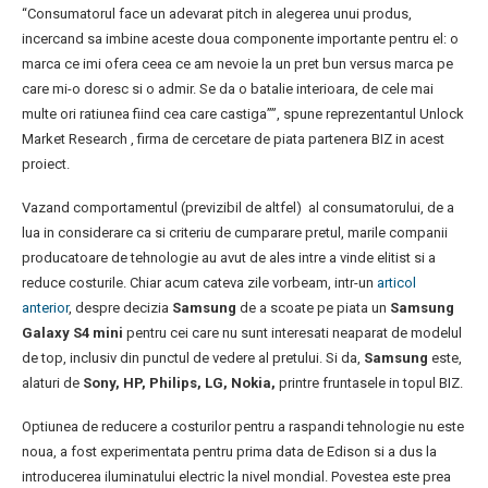
“Consumatorul face un adevarat pitch in alegerea unui produs,
incercand sa imbine aceste doua componente importante pentru el: o
marca ce imi ofera ceea ce am nevoie la un pret bun versus marca pe
care mi-o doresc si o admir. Se da o batalie interioara, de cele mai
multe ori ratiunea fiind cea care castiga””, spune reprezentantul Unlock
Market Research , firma de cercetare de piata partenera BIZ in acest
proiect.
Vazand comportamentul (previzibil de altfel) al consumatorului, de a
lua in considerare ca si criteriu de cumparare pretul, marile companii
producatoare de tehnologie au avut de ales intre a vinde elitist si a
reduce costurile. Chiar acum cateva zile vorbeam, intr-un
articol
anterior
, despre decizia
Samsung
de a scoate pe piata un
Samsung
Galaxy S4 mini
pentru cei care nu sunt interesati neaparat de modelul
de top, inclusiv din punctul de vedere al pretului. Si da,
Samsung
este,
alaturi de
Sony, HP, Philips, LG, Nokia,
printre fruntasele in topul BIZ.
Optiunea de reducere a costurilor pentru a raspandi tehnologie nu este
noua, a fost experimentata pentru prima data de Edison si a dus la
introducerea iluminatului electric la nivel mondial. Povestea este prea