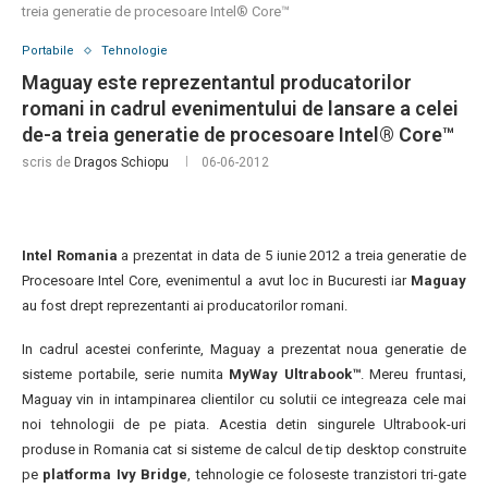
treia generatie de procesoare Intel® Core™
Portabile
Tehnologie
Maguay este reprezentantul producatorilor
romani in cadrul evenimentului de lansare a celei
de-a treia generatie de procesoare Intel® Core™
scris de
Dragos Schiopu
06-06-2012
Intel Romania
a prezentat in data de 5 iunie 2012 a treia generatie de
Procesoare Intel Core, evenimentul a avut loc in Bucuresti iar
Maguay
au fost drept reprezentanti ai producatorilor romani.
In cadrul acestei conferinte, Maguay a prezentat noua generatie de
sisteme portabile, serie numita
MyWay Ultrabook™
. Mereu fruntasi,
Maguay vin in intampinarea clientilor cu solutii ce integreaza cele mai
noi tehnologii de pe piata. Acestia detin singurele Ultrabook-uri
produse in Romania cat si sisteme de calcul de tip desktop construite
pe
platforma Ivy Bridge
, tehnologie ce foloseste tranzistori tri-gate