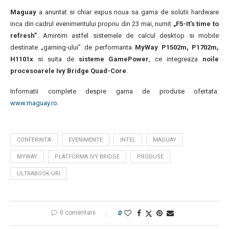
Maguay
a anuntat si chiar expus noua sa gama de solutii hardware
inca din cadrul evenimentului propriu din 23 mai, numit
„F5-It’s time to
refresh”
. Amintim astfel sistemele de calcul desktop si mobile
destinate „gaming-ului” de performanta
MyWay P1502m, P1702m,
H1101x
si suita de
sisteme GamePower
, ce integreaza
noile
procesoarele Ivy Bridge Quad-Core
.
Informatii complete despre gama de produse ofertata:
www.maguay.ro.
CONFERINTA
EVENIMENTE
INTEL
MAGUAY
MYWAY
PLATFORMA IVY BRIDGE
PRODUSE
ULTRABOOK-URI
0 comentarii
0