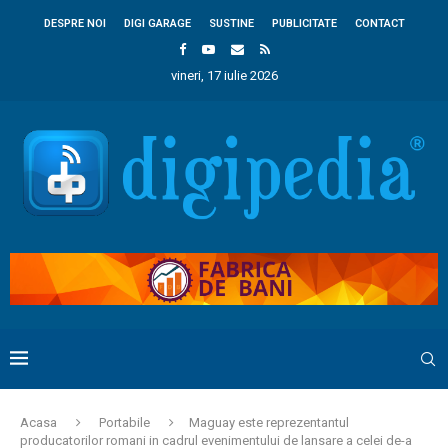
DESPRE NOI
DIGI GARAGE
SUSTINE
PUBLICITATE
CONTACT
vineri, 17 iulie 2026
Acasa
Portabile
Maguay este reprezentantul
producatorilor romani in cadrul evenimentului de lansare a celei de-a