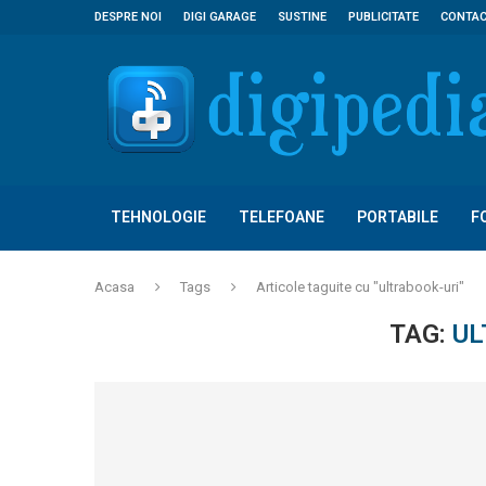
DESPRE NOI
DIGI GARAGE
SUSTINE
PUBLICITATE
CONTA
TEHNOLOGIE
TELEFOANE
PORTABILE
F
Acasa
Tags
Articole taguite cu "ultrabook-uri"
TAG:
UL