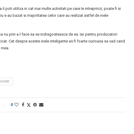
l poti utiliza in cat mai multe activitati pe care le intreprinzi, poate fi si
iu s-au bazat si majoritatea celor care au realizat astfel de inele
ca nu prin a-l face sa se indragosteasca de ea. Iar pentru producatori
sticat. Cat despre aceste inele inteligente as fi foarte curioasa sa vad cand
a mea.
PHONE
0