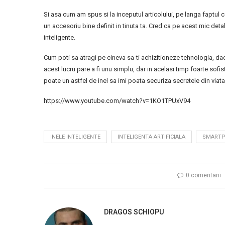
Si asa cum am spus si la inceputul articolului, pe langa faptul ca i
un accesoriu bine definit in tinuta ta. Cred ca pe acest mic detal
inteligente.
Cum poti sa atragi pe cineva sa-ti achizitioneze tehnologia, da
acest lucru pare a fi unu simplu, dar in acelasi timp foarte sofi
poate un astfel de inel sa imi poata securiza secretele din viat
https://www.youtube.com/watch?v=1KO1TPUxV94
INELE INTELIGENTE
INTELIGENTA ARTIFICIALA
SMART
0 comentarii
DRAGOS SCHIOPU