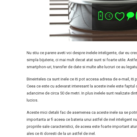
Nu stiu ce parere aveti voi despre inelele inteligente, dar eu cre
simpla bijuterie, ci mai mult decat atat sunt si foarte utile. Astf
smartphon-uri, transfer de date si multe alte lucruri ce au legat
Bineinteles ca sunt inele ce iti pot accesa adresa de e-mail, iti
Ceea ce este cu adevarat interesant la aceste inele este faptul 
adancime de circa 50 de metri. In plus inelele sunt realizate di
lucios.
Aceste mici detalii fac de asemenea ca aceste inele sa se potriv
importanta ar fi aceea ce bateria unui astfel de inel inteligent nu
propriile sale caracteristici, de aceea este foarte important atunc
ales ce iti doresti de la un astfel de inel.