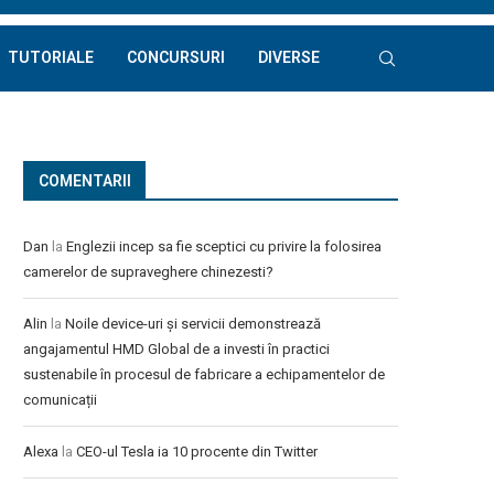
TUTORIALE
CONCURSURI
DIVERSE
COMENTARII
Dan
la
Englezii incep sa fie sceptici cu privire la folosirea
camerelor de supraveghere chinezesti?
Alin
la
Noile device-uri și servicii demonstrează
angajamentul HMD Global de a investi în practici
sustenabile în procesul de fabricare a echipamentelor de
comunicații
Alexa
la
CEO-ul Tesla ia 10 procente din Twitter