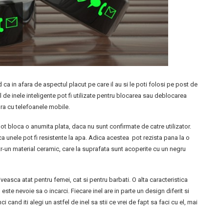
d ca in afara de aspectul placut pe care il au si le poti folosi pe post de
el de inele inteligente pot fi utilizate pentru blocarea sau deblocarea
ura cu telefoanele mobile.
 pot bloca o anumita plata, daca nu sunt confirmate de catre utilizator.
ca unele pot fi resistente la apa. Adica acestea pot rezista pana la o
ntr-un material ceramic, care la suprafata sunt acoperite cu un negru
easca atat pentru femei, cat si pentru barbati. O alta caracteristica
 este nevoie sa o incarci. Fiecare inel are in parte un design diferit si
i cand iti alegi un astfel de inel sa stii ce vrei de fapt sa faci cu el, mai