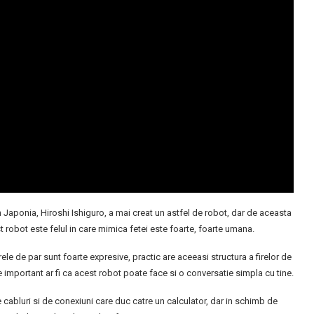
 Japonia, Hiroshi Ishiguro, a mai creat un astfel de robot, dar de aceasta
 robot este felul in care mimica fetei este foarte, foarte umana.
irele de par sunt foarte expresive, practic are aceeasi structura a firelor de
e important ar fi ca acest robot poate face si o conversatie simpla cu tine.
cabluri si de conexiuni care duc catre un calculator, dar in schimb de