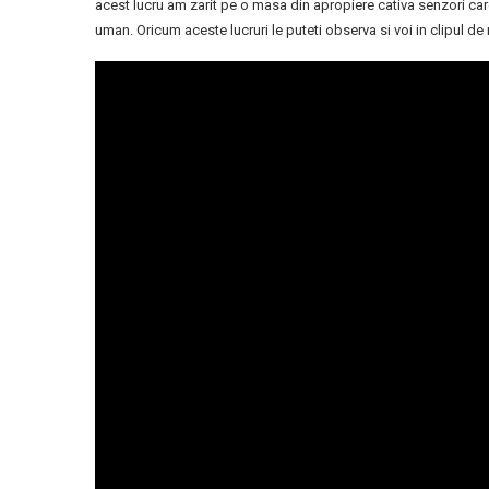
acest lucru am zarit pe o masa din apropiere cativa senzori car
uman. Oricum aceste lucruri le puteti observa si voi in clipul de m