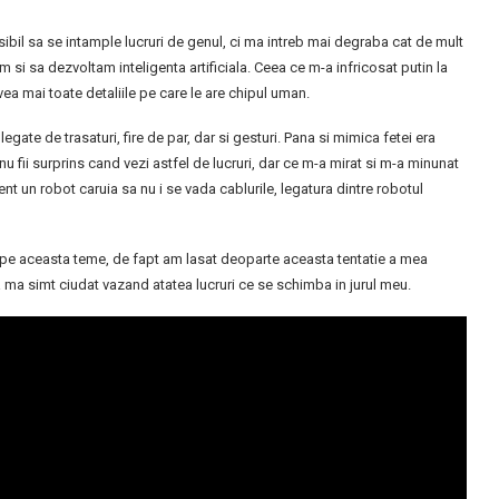
bil sa se intample lucruri de genul, ci ma intreb mai degraba cat de mult
i sa dezvoltam inteligenta artificiala. Ceea ce m-a infricosat putin la
vea mai toate detaliile pe care le are chipul uman.
legate de trasaturi, fire de par, dar si gesturi. Pana si mimica fetei era
u fii surprins cand vezi astfel de lucruri, dar ce m-a mirat si m-a minunat
t un robot caruia sa nu i se vada cablurile, legatura dintre robotul
pe aceasta teme, de fapt am lasat deoparte aceasta tentatie a mea
a simt ciudat vazand atatea lucruri ce se schimba in jurul meu.