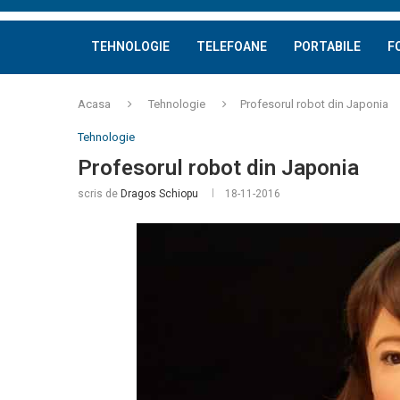
TEHNOLOGIE
TELEFOANE
PORTABILE
F
Acasa
Tehnologie
Profesorul robot din Japonia
Tehnologie
Profesorul robot din Japonia
scris de
Dragos Schiopu
18-11-2016