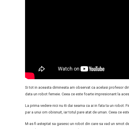
Si tot in aceasta dimineata am observat ca acelasi profesor din
data un robot femeie. Ceea ce este foarte impresionant la acest
La prima vedere nici nu iti dai seama ca ai in fata ta un robot. F
par a unui om obisnuit, iar totul pare atat de uman. Ceea ce est
M-as fi asteptat sa gasesc un robot din care sa vad un smot de 