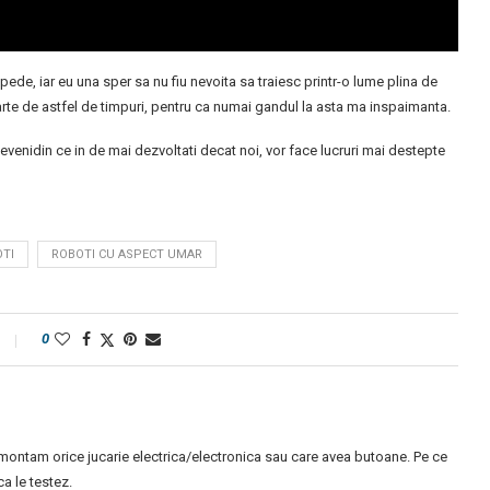
ede, iar eu una sper sa nu fiu nevoita sa traiesc printr-o lume plina de
arte de astfel de timpuri, pentru ca numai gandul la asta ma inspaimanta.
evenidin ce in de mai dezvoltati decat noi, vor face lucruri mai destepte
TI
ROBOTI CU ASPECT UMAR
0
montam orice jucarie electrica/electronica sau care avea butoane. Pe ce
 le testez.