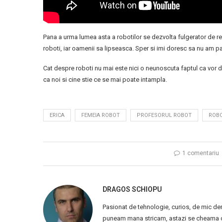
Pana a urma lumea asta a robotilor se dezvolta fulgerator de rep
roboti, iar oamenii sa lipseasca. Sper si imi doresc sa nu am p
Cat despre roboti nu mai este nici o neunoscuta faptul ca vor d
ca noi si cine stie ce se mai poate intampla.
ERICA
FEMEIA ROBOT
PROFESORUL ROBOT
ROBO
1 comentariu
DRAGOS SCHIOPU
Pasionat de tehnologie, curios, de mic de
puneam mana stricam, astazi se cheama ca