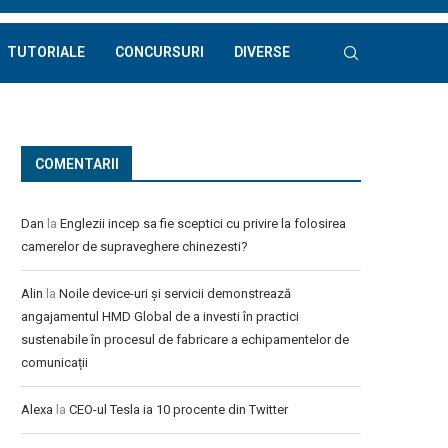
TUTORIALE
CONCURSURI
DIVERSE
COMENTARII
Dan
la
Englezii incep sa fie sceptici cu privire la folosirea
camerelor de supraveghere chinezesti?
Alin
la
Noile device-uri și servicii demonstrează
angajamentul HMD Global de a investi în practici
sustenabile în procesul de fabricare a echipamentelor de
comunicații
Alexa
la
CEO-ul Tesla ia 10 procente din Twitter