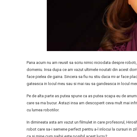
Pana acum nu am reusit sa scriu nimic niciodata despre roboti,
domeniu. Insa dupa ce am vazut ultimele noutati din acest dom
face pielea de gaina. Sincera sa fiu nu stiu daca mi-ar face p
gateasca in locul meu sau si mai rau sa gandeasca in locul meu
Pe de alta parte as putea spune ca as putea scapa eu de anumite
care sa ma bucur. Astazi insa am descoperit ceva mult mai in
cu lumea robotilor.
In dimineata asta am vazut un filmulet in care profesorul, Hirosh
robot care sa-i semene perfect pentru a-l inlocui la cursuri in zi
ca si mine cum naibii este posibil acest lucru?