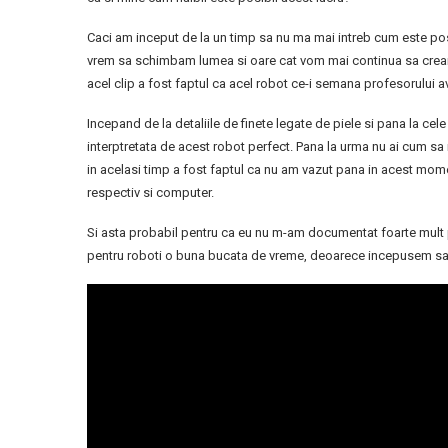
Caci am inceput de la un timp sa nu ma mai intreb cum este posi
vrem sa schimbam lumea si oare cat vom mai continua sa cream s
acel clip a fost faptul ca acel robot ce-i semana profesorului a
Incepand de la detaliile de finete legate de piele si pana la cele 
interptretata de acest robot perfect. Pana la urma nu ai cum sa n
in acelasi timp a fost faptul ca nu am vazut pana in acest momen
respectiv si computer.
Si asta probabil pentru ca eu nu m-am documentat foarte mult 
pentru roboti o buna bucata de vreme, deoarece incepusem sa m