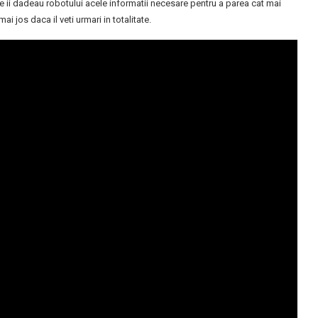
e ii dadeau robotului acele informatii necesare pentru a parea cat mai
ai jos daca il veti urmari in totalitate.