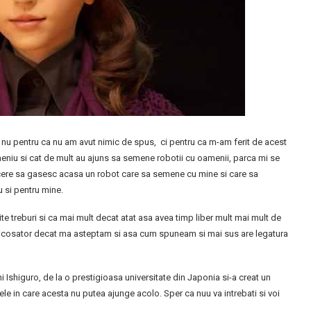
 nu pentru ca nu am avut nimic de spus, ci pentru ca m-am ferit de acest
eniu si cat de mult au ajuns sa semene robotii cu oamenii, parca mi se
lacere sa gasesc acasa un robot care sa semene cu mine si care sa
 si pentru mine.
 treburi si ca mai mult decat atat asa avea timp liber mult mai mult de
fricosator decat ma asteptam si asa cum spuneam si mai sus are legatura
i Ishiguro, de la o prestigioasa universitate din Japonia si-a creat un
lele in care acesta nu putea ajunge acolo. Sper ca nuu va intrebati si voi