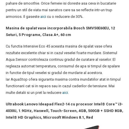
pahare de smoothie. Orice femeie isi doreste asa ceva in bucatarie
pentru un stil de viata mai sanatos care sa se reflecte intr-un trup
armonios. Il gaseste
aici
cu o reducere de 30%.
Masina de spalat vase incorporabila Bosch SMV50E60EU, 12
Seturi, 5 Programe, Clasa A+, 60 cm
Cu functia Intensive Eco 45 aceasta masina de spalat vase ofera
rezultate excelente chiar si in cazul veselei foarte murdare. Sistemul
Aqua Sensor controleaza continuu gradul de curatare al vaselor. El
regleaza automat temperatura, consumul de apa si timpul de spalare
in functie de tipul veselei si gradul de murdarie al acestora.
Iar AquaStop ofera siguranta maxima contra inundatiilor atat in timpul
functionarii cat si in repaos sau in cazul caderilor de tensiune. Mai
multe detalii si un pret la reducere
aici.
Ultrabook Lenovo Ideapad Flex2-14 cu procesor Intel® Core™ i3-
4030U, 1.9GHz, Haswell, Touch-Screen, 4GB, 500GB + SSHD 8GB,
Intel® HD Graphics, Microsoft Windows 8.1, Red