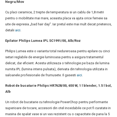
Negru/Mov
Cu placi ceramice, 2 trepte de temperatura si un cablu de 1,8 metri
pentru o mobilitate mai mare, aceasta placa va ajuta orice femeie sa
uite de expresia „bad hair day”. Iar pretul este mai mult decat prietenos,
detalii
aici
.
Epilator Philips Lumea IPL SC1991/00, Alb/Roz
Philips Lumea este o varianta total nedureroasa pentru epilare cu cinci
setari reglabile de energie luminoasa pentru a asigura tratamentul
delicat, dar eficient. Acesta utilizeaza o tehnologie pe baza de lumina
numita IPL (lumina intens pulsata), derivata din tehnologia utilizata in
saloanele profesionale de frumusete. Il gasesti
aici
.
Robot de bucatarie Philips HR7628/00, 650 W, 1 l blender, 1.5 l bol,
Alb
Un robot de bucatarie cu tehnologie PowerChop pentru performante
superioare de tocare, accesorii din otel inoxidabile ce pot fi curatate in
masina de spalat vase si un vas rezistent cu o capacitate de pana la 5