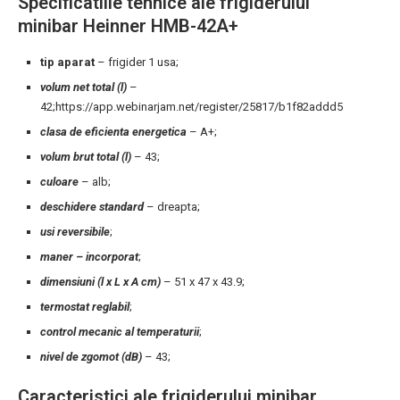
Specificatiile tehnice ale frigiderului
minibar Heinner HMB-42A+
tip aparat
– frigider 1 usa;
volum net total (l)
–
42;https://app.webinarjam.net/register/25817/b1f82addd5
clasa de eficienta energetica
– A+;
volum brut total (l)
– 43;
culoare
– alb;
deschidere standard
– dreapta;
usi reversibile
;
maner – incorporat
;
dimensiuni (l x L x A cm)
– 51 x 47 x 43.9;
termostat reglabil
;
control mecanic al temperaturii
;
nivel de zgomot (dB)
– 43;
Caracteristici ale frigiderului minibar