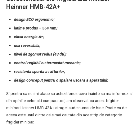
Heinner HMB-42A+
design ECO ergonomic;
latime produs – 554 mm;
clasa energie A+;
usa reversibila;
nivel de zgomot redus (43 dB);
control reglabil cu termostat mecanic;
rezistenta sporita a rafturilor;
design conceput pentru o spalare usoara a aparatului;
Si pentru ca nu imi place sa achizitionez ceva inainte sa ma informez si
din opiniile celorlalti cumparatori, am observat ca acest frigider
minibar Heinner HMB-42A+ atrage laude numai de bine. Poate ca de
aceea este unul dintre cele mai cautate din acest tip de categorie
frigider minibar.