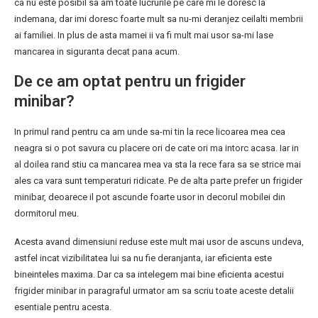
ca nu este posibil sa am toate lucrurile pe care mi le doresc la
indemana, dar imi doresc foarte mult sa nu-mi deranjez ceilalti membrii
ai familiei. In plus de asta mamei ii va fi mult mai usor sa-mi lase
mancarea in siguranta decat pana acum.
De ce am optat pentru un frigider
minibar?
In primul rand pentru ca am unde sa-mi tin la rece licoarea mea cea
neagra si o pot savura cu placere ori de cate ori ma intorc acasa. Iar in
al doilea rand stiu ca mancarea mea va sta la rece fara sa se strice mai
ales ca vara sunt temperaturi ridicate. Pe de alta parte prefer un frigider
minibar, deoarece il pot ascunde foarte usor in decorul mobilei din
dormitorul meu.
Acesta avand dimensiuni reduse este mult mai usor de ascuns undeva,
astfel incat vizibilitatea lui sa nu fie deranjanta, iar eficienta este
bineinteles maxima. Dar ca sa intelegem mai bine eficienta acestui
frigider minibar in paragraful urmator am sa scriu toate aceste detalii
esentiale pentru acesta.