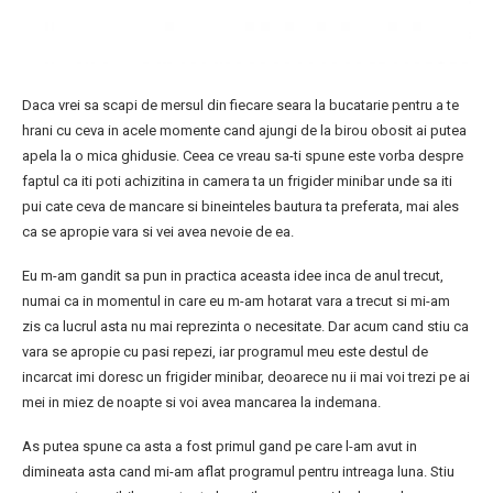
Daca vrei sa scapi de mersul din fiecare seara la bucatarie pentru a te
hrani cu ceva in acele momente cand ajungi de la birou obosit ai putea
apela la o mica ghidusie. Ceea ce vreau sa-ti spune este vorba despre
faptul ca iti poti achizitina in camera ta un frigider minibar unde sa iti
pui cate ceva de mancare si bineinteles bautura ta preferata, mai ales
ca se apropie vara si vei avea nevoie de ea.
Eu m-am gandit sa pun in practica aceasta idee inca de anul trecut,
numai ca in momentul in care eu m-am hotarat vara a trecut si mi-am
zis ca lucrul asta nu mai reprezinta o necesitate. Dar acum cand stiu ca
vara se apropie cu pasi repezi, iar programul meu este destul de
incarcat imi doresc un frigider minibar, deoarece nu ii mai voi trezi pe ai
mei in miez de noapte si voi avea mancarea la indemana.
As putea spune ca asta a fost primul gand pe care l-am avut in
dimineata asta cand mi-am aflat programul pentru intreaga luna. Stiu