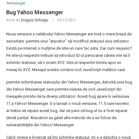
Tehnologie
Bug Yahoo Messenger
scris de
Dragos Schiopu
03-12-2011
Noua versiune a celebrului Yahoo Messenger are însă o mare breșă de
securitate: permite unui “atacator” să modifice statusul unui utilizator.
Există pe internet o mulțime de site-uri care fac asta. Dar cum reușesc?
Pe site-ul respectiv trebuie să introduci ID-ul persoanei căreia vrei să îi
schimbi statusul, să îi zicem XYZ. Site-ul respectiv trimite apoi un
mesaj lui XYZ. Mesajul acesta conține cod JavaScript malițios care
permite schimbarea statusului din Yahoo Messenger, datorită unui bug
din Yahoo Messenger care permite rularea de cod JavaScript din
mesajele primite de la diverși utilizatori. Acest bug apare în versiunea
11 a Yahoo! Messenger. S-a lansat o nouă versiune, 11.5 care teoretic
ar trebui să repare acest bug, dar se pare că bug-ul nu a fost reparat
decât parțial. Atacatorii au găsit alte metode de a se folosi de
vulnerabilitățile din Yahoo! Messenger.
Când cineva a încercat să îmi schimbe statusul, mi s-a deschis o nouă