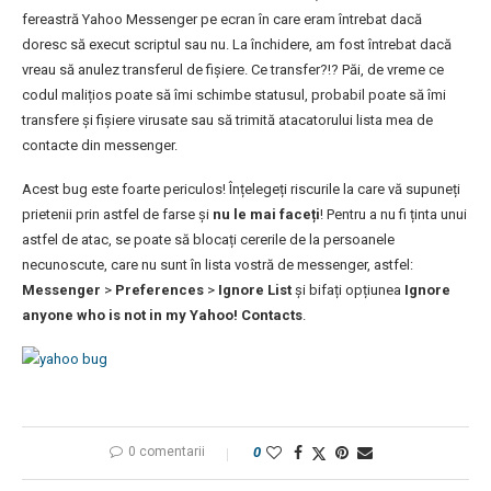
fereastră Yahoo Messenger pe ecran în care eram întrebat dacă
doresc să execut scriptul sau nu. La închidere, am fost întrebat dacă
vreau să anulez transferul de fișiere. Ce transfer?!? Păi, de vreme ce
codul malițios poate să îmi schimbe statusul, probabil poate să îmi
transfere și fișiere virusate sau să trimită atacatorului lista mea de
contacte din messenger.
Acest bug este foarte periculos! Înțelegeți riscurile la care vă supuneți
prietenii prin astfel de farse și
nu le mai faceți
! Pentru a nu fi ținta unui
astfel de atac, se poate să blocați cererile de la persoanele
necunoscute, care nu sunt în lista vostră de messenger, astfel:
Messenger
>
Preferences
>
Ignore List
și bifați opțiunea
Ignore
anyone who is not in my Yahoo! Contacts
.
0 comentarii
0