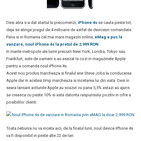
Desi abia s-a dat startul la precomenzi,
iPhone 4s
se cauta peste tot,
deja se atinge pragul de 4 milioane de astfel de deviceuri comandate.
Pana si in Romania cel mai mare magazin online,
eMag a pus la
vanzare, noul iPhone 4s la pretul de 2,999 RON
.
In marile metropole ale lumii precum New York, Londra, Tokyo sau
Frankfurt, sute de oameni s-au asezat la cozi in magazinele Apple
pentru a comanda noul iPhone 4s.
Acest nou produs marcheaza si finalul erei Steve Jobs la conducerea
Apple dar in acelasi timp marcheaza si incetarea lui din viata. Desi in
seara lansarii actiunile Apple au scazut cu pana 5,5% astazi au ajuns
sa creasca cu peste 10% si asta datorita raspunsului pozitiv in cifre a
posibililor clienti.
Toata nebunia nu va inceta aici, de la finalul lunii, noul device iPhone 4s
va fi disponibil in peste alte 22 de tari.