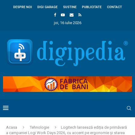
DESPRE NOI
DIGI GARAGE
SUSTINE
PUBLICITATE
CONTACT
joi, 16 iulie 2026
Acasa
Tehnologie
Logitech lansează ediția de primăvară
a campaniei Logi Work Days 2026, cu accent pe ergonomie și starea