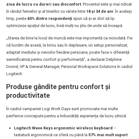
ziua de lucru cu dureri sau disconfort
. Procentul este și mai ridicat
în rândul femeilor și al tinerilor cu vârste între
18 și 34 de ani
. În același
timp, peste
60% dintre respondenți
spun că și-ar dori să își
optimizeze spațiul de lucru, însă mulți nu știu de unde să înceapă.
„Starea de bine la locul de muncă este mai importantă ca niciodată. Fie
că lucrăm de acasă, la birou sau în deplasare, un setup personalizat,
adaptat mediului și nevoilor fiecărei persoane, poate face o diferență
semnificativă pentru confort și performanță”, a declarat Delphine
Donné, VP & General Manager, Personal Workspace Solutions în cadrul
Logitech.
Produse gândite pentru confort și
productivitate
În cadrul campaniei Logi Work Days sunt promovate mai multe
periferice concepute pentru a îmbunătăți experiența de lucru zilnică:
Logitech Wave Keys ergonomic wireless keyboard
–
tastatură ergonomică ce oferă cu până la
57% mai mult suport