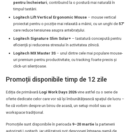
pentru încheieturi
, contribuind la o postură mai naturală în
timpul tastării.
Logitech Lift Vertical Ergonomic Mouse
– mouse vertical
proiectat pentru o poziție mai relaxată a mâinii, cu un unghi de
57°
care reduce tensiunea asupra antebrațului.
Logitech Signature Slim Solar+
– tastatură concepută pentru
eficiență și reducerea stresului în activitatea zilnică.
Logitech MX Master 3S
– unul dintre cele mai populare mouse-
uri premium pentru productivitate, cu tracking foarte precis și
click-uri silențioase.
Promoții disponibile timp de 12 zile
Ediția de primăvară
Logi Work Days 2026
vine astfel cu o serie de
oferte dedicate celor care vor să își îmbunătățească spațiul de lucru –
fie că vorbim despre un birou de acasă, un setup mobil sau un
workspace tradițional.
Promoțiile sunt disponibile în perioada
9–20 martie
la partenerii
autorizați Logitech, iar utilizatorii pot descoperi întreaga gamă de