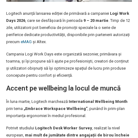
Logitech anunță lansarea ediției de primăvară a campaniei
Logi Work
Days 2026
, care se desfășoară în perioada
9 – 20 martie
. Timp de 12
zile, utilizatorii pot beneficia de promoții speciale la o serie de
periferice dedicate productivității, disponibile prin partenerii autorizați
precum
eMAG
și Altex.
Campania Logi Work Days este organizată sezonier, primăvara și
toamna, și își propune să îi ajute pe profesioniști, creatori de conținut
și utilizatori obișnuiți să își optimizeze spațiul de lucru prin produse
concepute pentru confort și eficiență.
Accent pe wellbeing la locul de muncă
În luna martie, Logitech marchează
International Wellbeing Month
prin tema
„Embrace Workspace Wellbeing”
, punând în prim-plan
importanța ergonomiei în mediul profesional.
Potrivit studiului
Logitech Desk Worker Survey
, realizat la nivel
european,
mai mult de jumătate dintre angajații de birou încheie