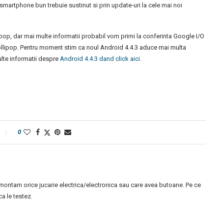
 smartphone bun trebuie sustinut si prin update-uri la cele mai noi
ipop, dar mai multe informatii probabil vom primi la conferinta
Google I/O
Lollipop. Pentru moment stim ca noul Android 4.4.3 aduce mai multa
ulte informatii despre
Android 4.4.3 dand click aici.
0
montam orice jucarie electrica/electronica sau care avea butoane. Pe ce
 le testez.