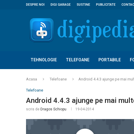
DESPRE NOI
DIGI GARAGE
SUSTINE
PUBLICITATE
CONTA
TEHNOLOGIE
TELEFOANE
PORTABILE
F
Acasa
Telefoane
Android 4.4.3 ajunge pe mai mul
Telefoane
Android 4.4.3 ajunge pe mai mult
scris de
Dragos Schiopu
19-04-2014