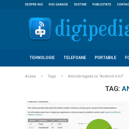
DESPRE NOI
DIGI GARAGE
SUSTINE
PUBLICITATE
CONTA
TEHNOLOGIE
TELEFOANE
PORTABILE
F
Acasa
Tags
Articole taguite cu "Android 4.4.3"
TAG:
A