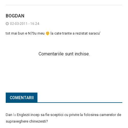
BOGDAN
02-03-2011 - 16:24
tot mai bun e N73u meu
la cate trante a rezistat saracu’
Comentariile sunt inchise.
COMENTARII
Dan
la
Englezii incep sa fie sceptici cu privire la folosirea camerelor de
supraveghere chinezesti?