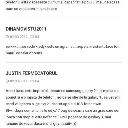
telefonul asta depaseste cu mult si capacitatile pc-ului meu de acasa.
oare ce va aparea in continuare
DINAMOVISTU2011
02-03-2011 - 09:03
ee kkkt…..se vede k edyx este un agramat…..repeta insistent „face toti
banii” cocalar obosit:>
JUSTIN FERMECATORUL
02-03-2011 - 09:04
Acest lucru este imposibil deoarece samsung galaxy 2 nici macar n-a
aparut si e o rajnita de telefon , adica se stie de la galaxy 1 , sa vedem
cand va aparea si galaxy 2 , dar tot apple si iOS for the win.
Btw , dupa comenturile lu edyx17 bag de seama ca e un gras care se
joaca non stop si este nefericitul unui posesor de gaylaxy 1. mai
ramane de vazut daca e si el gay…laxativ :))