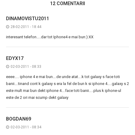
12 COMENTARII
DINAMOVISTU2011
28-02-2011 - 18:44
interesant telefon…..dar tot Iphone4 e mai bun:):XX
EDYX17
02-03-2011 - 08:33
eeee….. iphone 4 e mai bun….de unde atat….k tot galaxy s face toti
banii….tinand cont k galaxy s era la fel de bun k si iphone 4…..galaxy s 2
este mult mai bun dekt iphone 4….face toti banii…..plus k iphone-ul
este de 2 ori mai scump dekt galaxy
BOGDAN69
02-03-2011 - 08:34