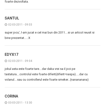
foarte dezvoltata.
SANTUL
02-03-2011 - 09:03
super jocu’, l-am jucat e cel mai bun din 2011….si un articol reusit si
bine prezentat…..:X
EDYX17
02-03-2011 - 09:04
jokul asta este foarte tare….dar daka vrei sa il joci pe
tastatura….controlul este foarte diferit(diferit=naspa)…..dar cu
volanul….sau cu controllerul este foarte smeker…(nanananana)
CORINA
03-03-2011 - 13:30