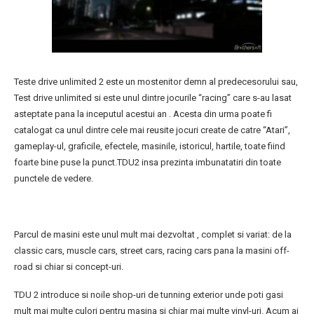
Teste drive unlimited 2 este un mostenitor demn al predecesorului sau,
Test drive unlimited si este unul dintre jocurile “racing” care s-au lasat
asteptate pana la inceputul acestui an . Acesta din urma poate fi
catalogat ca unul dintre cele mai reusite jocuri create de catre “Atari”,
gameplay-ul, graficile, efectele, masinile, istoricul, hartile, toate fiind
foarte bine puse la punct.TDU2 insa prezinta imbunatatiri din toate
punctele de vedere.
Parcul de masini este unul mult mai dezvoltat , complet si variat: de la
classic cars, muscle cars, street cars, racing cars pana la masini off-
road si chiar si concept-uri.
TDU 2 introduce si noile shop-uri de tunning exterior unde poti gasi
mult mai multe culori pentru masina si chiar mai multe vinyl-uri. Acum ai