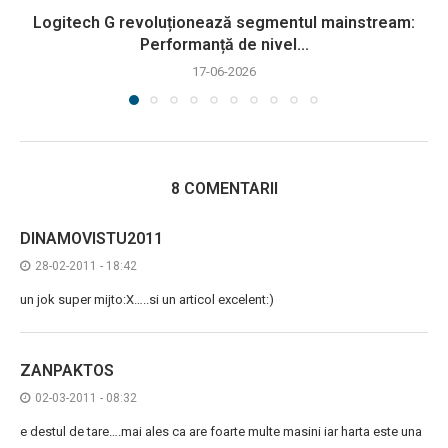
Logitech G revoluționează segmentul mainstream:
Performanță de nivel...
17-06-2026
8 COMENTARII
DINAMOVISTU2011
28-02-2011 - 18:42
un jok super mijto:X…..si un articol excelent:)
ZANPAKTOS
02-03-2011 - 08:32
e destul de tare….mai ales ca are foarte multe masini iar harta este una