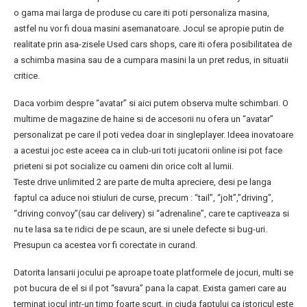
o gama mai larga de produse cu care iti poti personaliza masina,
astfel nu vor fi doua masini asemanatoare. Jocul se apropie putin de
realitate prin asa-zisele Used cars shops, care iti ofera posibilitatea de
a schimba masina sau de a cumpara masini la un pret redus, in situatii
critice.
Daca vorbim despre “avatar” si aici putem observa multe schimbari. O
multime de magazine de haine si de accesorii nu ofera un “avatar”
personalizat pe care il poti vedea doar in singleplayer. Ideea inovatoare
a acestui joc este aceea ca in club-uri toti jucatorii online isi pot face
prieteni si pot socialize cu oameni din orice colt al lumii.
Teste drive unlimited 2 are parte de multa apreciere, desi pe langa
faptul ca aduce noi stiuluri de curse, precum : “tail”, “jolt”,”driving”,
“driving convoy”(sau car delivery) si “adrenaline”, care te captiveaza si
nu te lasa sa te ridici de pe scaun, are si unele defecte si bug-uri.
Presupun ca acestea vor fi corectate in curand.
Datorita lansarii jocului pe aproape toate platformele de jocuri, multi se
pot bucura de el si il pot “savura” pana la capat. Exista gameri care au
terminat jocul intr-un timp foarte scurt, in ciuda faptului ca istoricul este