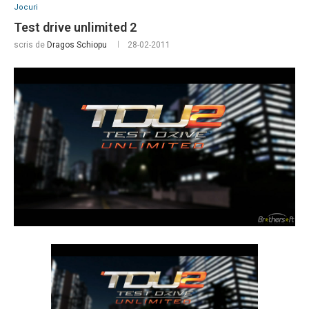
Jocuri
Test drive unlimited 2
scris de
Dragos Schiopu
28-02-2011