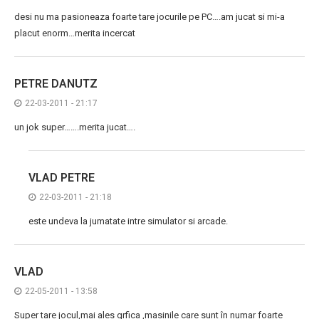
desi nu ma pasioneaza foarte tare jocurile pe PC….am jucat si mi-a
placut enorm…merita incercat
PETRE DANUTZ
22-03-2011 - 21:17
un jok super…….merita jucat….
VLAD PETRE
22-03-2011 - 21:18
este undeva la jumatate intre simulator si arcade.
VLAD
22-05-2011 - 13:58
Super tare jocul,mai ales grfica ,masinile care sunt în numar foarte