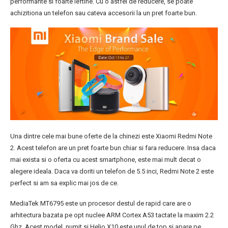
performante si foarte ieftine. Cu o astfel de reducere, se poate
achizitiona un telefon sau cateva accesorii la un pret foarte bun.
Una dintre cele mai bune oferte de la chinezi este Xiaomi Redmi Note
2. Acest telefon are un pret foarte bun chiar si fara reducere. Insa daca
mai exista si o oferta cu acest smartphone, este mai mult decat o
alegere ideala. Daca va doriti un telefon de 5.5 inci, Redmi Note 2 este
perfect si am sa explic mai jos de ce.
MediaTek MT6795 este un procesor destul de rapid care are o
arhitectura bazata pe opt nuclee ARM Cortex A53 tactate la maxim 2.2
Ghz. Acest model, numit si Helio X10 este unul de top si apare pe