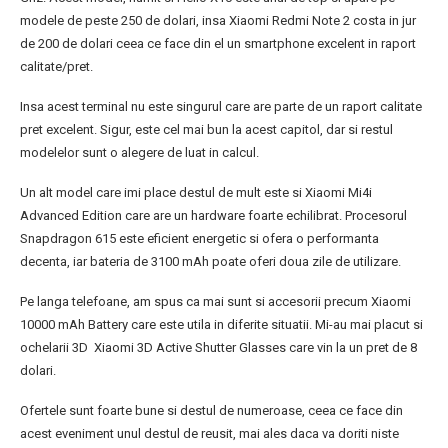
modele de peste 250 de dolari, insa Xiaomi Redmi Note 2 costa in jur
de 200 de dolari ceea ce face din el un smartphone excelent in raport
calitate/pret.
Insa acest terminal nu este singurul care are parte de un raport calitate
pret excelent. Sigur, este cel mai bun la acest capitol, dar si restul
modelelor sunt o alegere de luat in calcul.
Un alt model care imi place destul de mult este si Xiaomi Mi4i
Advanced Edition care are un hardware foarte echilibrat. Procesorul
Snapdragon 615 este eficient energetic si ofera o performanta
decenta, iar bateria de 3100 mAh poate oferi doua zile de utilizare.
Pe langa telefoane, am spus ca mai sunt si accesorii precum Xiaomi
10000 mAh Battery care este utila in diferite situatii. Mi-au mai placut si
ochelarii 3D Xiaomi 3D Active Shutter Glasses care vin la un pret de 8
dolari.
Ofertele sunt foarte bune si destul de numeroase, ceea ce face din
acest eveniment unul destul de reusit, mai ales daca va doriti niste