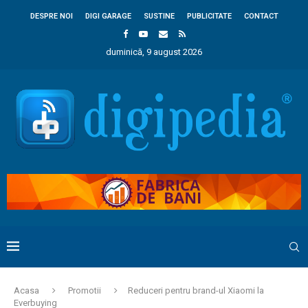
DESPRE NOI
DIGI GARAGE
SUSTINE
PUBLICITATE
CONTACT
duminică, 9 august 2026
Acasa
Promotii
Reduceri pentru brand-ul Xiaomi la
Everbuying