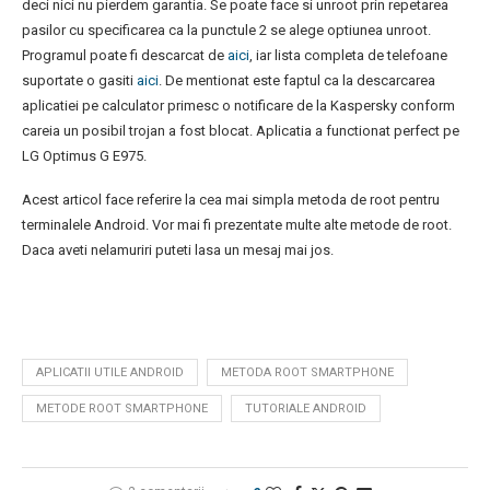
deci nici nu pierdem garantia. Se poate face si unroot prin repetarea
pasilor cu specificarea ca la punctule 2 se alege optiunea unroot.
Programul poate fi descarcat de
aici
, iar lista completa de telefoane
suportate o gasiti
aici
. De mentionat este faptul ca la descarcarea
aplicatiei pe calculator primesc o notificare de la Kaspersky conform
careia un posibil trojan a fost blocat. Aplicatia a functionat perfect pe
LG Optimus G E975.
Acest articol face referire la cea mai simpla metoda de root pentru
terminalele Android. Vor mai fi prezentate multe alte metode de root.
Daca aveti nelamuriri puteti lasa un mesaj mai jos.
APLICATII UTILE ANDROID
METODA ROOT SMARTPHONE
METODE ROOT SMARTPHONE
TUTORIALE ANDROID