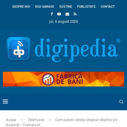
DESPRE NOI
DIGI GARAGE
SUSTINE
PUBLICITATE
CONTACT
joi, 6 august 2026
Acasa
Telefoane
Cum putem obtine drepturi depline pe
Android – Framaroot