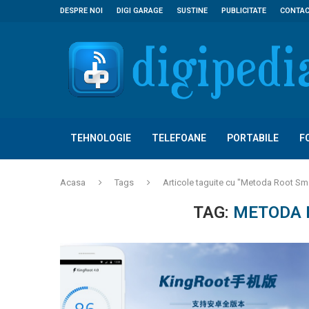
DESPRE NOI
DIGI GARAGE
SUSTINE
PUBLICITATE
CONTA
TEHNOLOGIE
TELEFOANE
PORTABILE
F
Acasa
Tags
Articole taguite cu "Metoda Root S
TAG:
METODA 