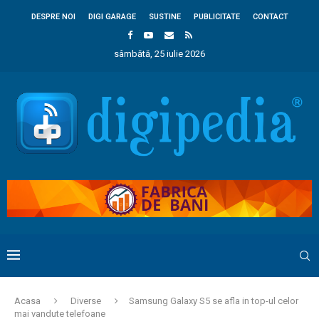
DESPRE NOI
DIGI GARAGE
SUSTINE
PUBLICITATE
CONTACT
sâmbătă, 25 iulie 2026
Acasa
Diverse
Samsung Galaxy S5 se afla in top-ul celor
mai vandute telefoane