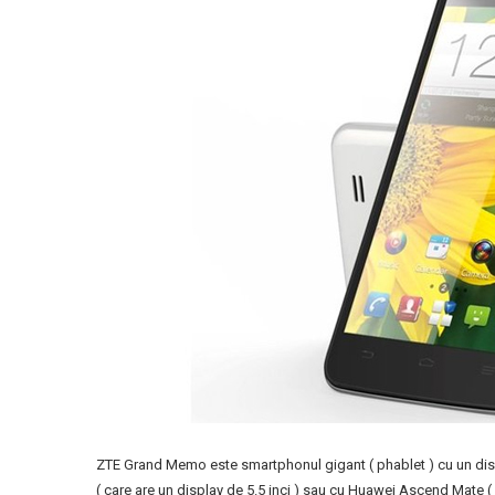
ZTE Grand Memo este smartphonul gigant ( phablet ) cu un disp
( care are un display de 5.5 inci ) sau cu Huawei Ascend Mate ( c