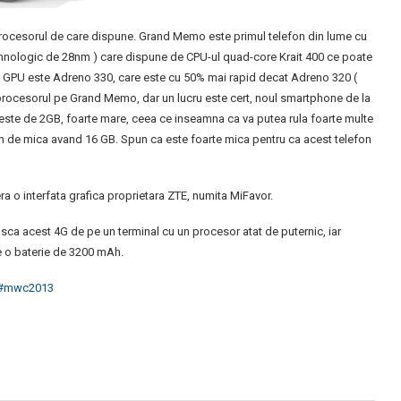
procesorul de care dispune. Grand Memo este primul telefon din lume cu
hnologic de 28nm ) care dispune de CPU-ul quad-core Krait 400 ce poate
 GPU este Adreno 330, care este cu 50% mai rapid decat Adreno 320 (
 procesorul pe Grand Memo, dar un lucru este cert, noul smartphone de la
este de 2GB, foarte mare, ceea ce inseamna ca va putea rula foarte multe
em de mica avand 16 GB. Spun ca este foarte mica pentru ca acest telefon
ra o interfata grafica proprietara ZTE, numita MiFavor.
asca acest 4G de pe un terminal cu un procesor atat de puternic, iar
e o baterie de 3200 mAh.
#mwc2013