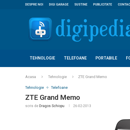
DESPRE NOI
DIGI GARAGE
SUSTINE
PUBLICITATE
CONTA
TEHNOLOGIE
TELEFOANE
PORTABILE
F
Acasa
Tehnologie
ZTE Grand Memo
Tehnologie
Telefoane
ZTE Grand Memo
scris de
Dragos Schiopu
26-02-2013