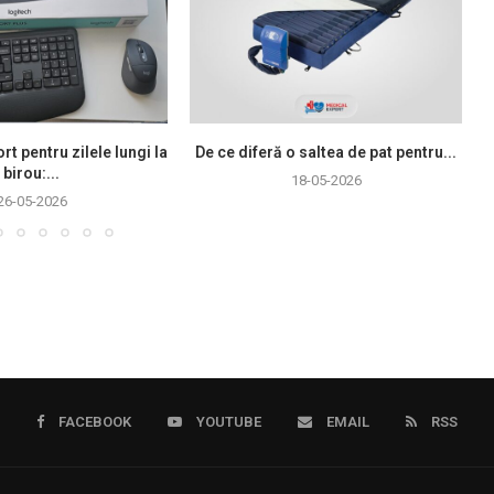
rt pentru zilele lungi la
De ce diferă o saltea de pat pentru...
birou:...
18-05-2026
26-05-2026
FACEBOOK
YOUTUBE
EMAIL
RSS