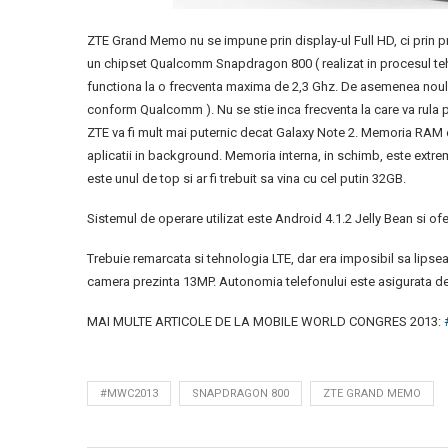
ZTE Grand Memo nu se impune prin display-ul Full HD, ci prin 
un chipset Qualcomm Snapdragon 800 ( realizat in procesul te
functiona la o frecventa maxima de 2,3 Ghz. De asemenea noul
conform Qualcomm ). Nu se stie inca frecventa la care va rula
ZTE va fi mult mai puternic decat Galaxy Note 2. Memoria RAM 
aplicatii in background. Memoria interna, in schimb, este extr
este unul de top si ar fi trebuit sa vina cu cel putin 32GB.
Sistemul de operare utilizat este Android 4.1.2 Jelly Bean si ofe
Trebuie remarcata si tehnologia LTE, dar era imposibil sa lipse
camera prezinta 13MP. Autonomia telefonului este asigurata d
MAI MULTE ARTICOLE DE LA MOBILE WORLD CONGRES 2013:
#MWC2013
SNAPDRAGON 800
ZTE GRAND MEMO