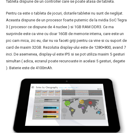
Tableta dispune de un controller care se poate atasa de tableta.
Pentru ca este o tableta de jocuri, dotarile tabletei nu sunt de neglijat.
Aceasta dispune de un procesor foarte puternic de la nvidia SoC Tegra
3 ( procesor ce dispune de 4 nuclee ) si 1GB RAM DDR3. Ce ma
surprinde este ca vine cu doar 16GB de memorie interna, care este un
pic cam mica, zic eu, dar nu va faceti griji pentru ca vine si cu suport de
card de maxim 32GB. Rezolutia display-ului este de 1280×800, avand 7
inci. De asemenea, display-ul este IPS si se pot utiliza maxim 5 gesturi
simultan ( adica, ecranul poate recunoaste in acelasi 5 gesturi, degete
). Baterie este de 4100mAh.