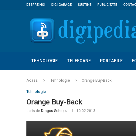
DESPRE NOI
DIGI GARAGE
SUSTINE
PUBLICITATE
CONTA
TEHNOLOGIE
TELEFOANE
PORTABILE
F
Acasa
Tehnologie
Orange Buy-Back
Tehnologie
Orange Buy-Back
scris de
Dragos Schiopu
10-02-2013