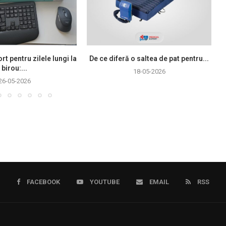
rt pentru zilele lungi la
De ce diferă o saltea de pat pentru...
birou:...
18-05-2026
26-05-2026
FACEBOOK
YOUTUBE
EMAIL
RSS