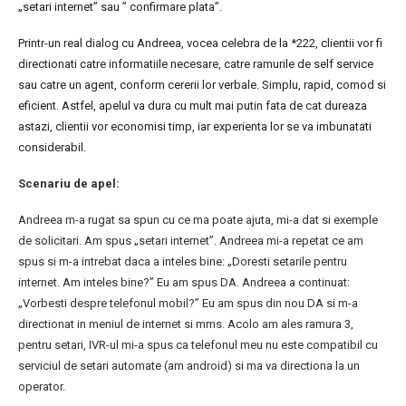
„setari internet” sau ” confirmare plata”.
Printr-un real dialog cu Andreea, vocea celebra de la *222, clientii vor fi
directionati catre informatiile necesare, catre ramurile de self service
sau catre un agent, conform cererii lor verbale. Simplu, rapid, comod si
eficient. Astfel, apelul va dura cu mult mai putin fata de cat dureaza
astazi, clientii vor economisi timp, iar experienta lor se va imbunatati
considerabil.
Scenariu de apel:
Andreea m-a rugat sa spun cu ce ma poate ajuta, mi-a dat si exemple
de solicitari. Am spus „setari internet”. Andreea mi-a repetat ce am
spus si m-a intrebat daca a inteles bine: „Doresti setarile pentru
internet. Am inteles bine?” Eu am spus DA. Andreea a continuat:
„Vorbesti despre telefonul mobil?” Eu am spus din nou DA si m-a
directionat in meniul de internet si mms. Acolo am ales ramura 3,
pentru setari, IVR-ul mi-a spus ca telefonul meu nu este compatibil cu
serviciul de setari automate (am android) si ma va directiona la un
operator.