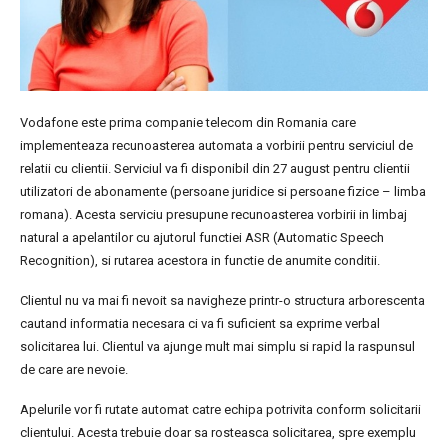
Vodafone este prima companie telecom din Romania care
implementeaza recunoasterea automata a vorbirii pentru serviciul de
relatii cu clientii. Serviciul va fi disponibil din 27 august pentru clientii
utilizatori de abonamente (persoane juridice si persoane fizice – limba
romana). Acesta serviciu presupune recunoasterea vorbirii in limbaj
natural a apelantilor cu ajutorul functiei ASR (Automatic Speech
Recognition), si rutarea acestora in functie de anumite conditii.
Clientul nu va mai fi nevoit sa navigheze printr-o structura arborescenta
cautand informatia necesara ci va fi suficient sa exprime verbal
solicitarea lui. Clientul va ajunge mult mai simplu si rapid la raspunsul
de care are nevoie.
Apelurile vor fi rutate automat catre echipa potrivita conform solicitarii
clientului. Acesta trebuie doar sa rosteasca solicitarea, spre exemplu