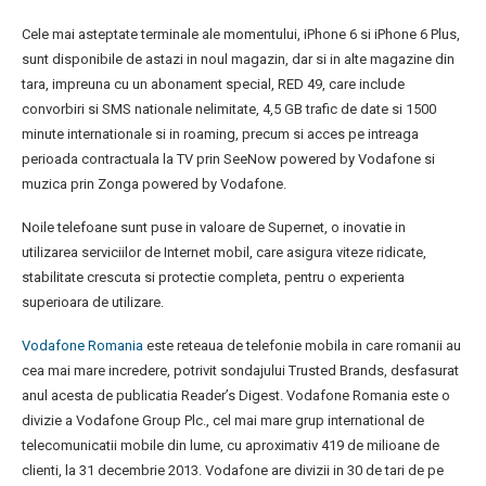
Cele mai asteptate terminale ale momentului, iPhone 6 si iPhone 6 Plus,
sunt disponibile de astazi in noul magazin, dar si in alte magazine din
tara, impreuna cu un abonament special, RED 49, care include
convorbiri si SMS nationale nelimitate, 4,5 GB trafic de date si 1500
minute internationale si in roaming, precum si acces pe intreaga
perioada contractuala la TV prin SeeNow powered by Vodafone si
muzica prin Zonga powered by Vodafone.
Noile telefoane sunt puse in valoare de Supernet, o inovatie in
utilizarea serviciilor de Internet mobil, care asigura viteze ridicate,
stabilitate crescuta si protectie completa, pentru o experienta
superioara de utilizare.
Vodafone Romania
este reteaua de telefonie mobila in care romanii au
cea mai mare incredere, potrivit sondajului Trusted Brands, desfasurat
anul acesta de publicatia Reader’s Digest. Vodafone Romania este o
divizie a Vodafone Group Plc., cel mai mare grup international de
telecomunicatii mobile din lume, cu aproximativ 419 de milioane de
clienti, la 31 decembrie 2013. Vodafone are divizii in 30 de tari de pe