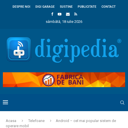
DESPRE NOI
DIGI GARAGE
SUSTINE
PUBLICITATE
CONTACT
sâmbătă, 18 iulie 2026
Acasa
Telefoane
Android – cel mai popular sistem de
operare mobil