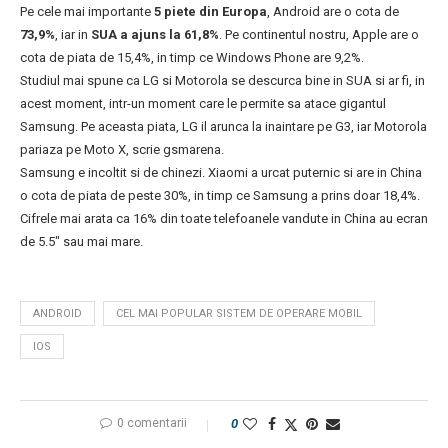
Pe cele mai importante
5 piete din Europa
, Android are o cota de
73,9%
, iar in
SUA a ajuns la 61,8%
. Pe continentul nostru, Apple are o
cota de piata de 15,4%, in timp ce Windows Phone are 9,2%.
Studiul mai spune ca LG si Motorola se descurca bine in SUA si ar fi, in
acest moment, intr-un moment care le permite sa atace gigantul
Samsung. Pe aceasta piata, LG il arunca la inaintare pe G3, iar Motorola
pariaza pe Moto X, scrie gsmarena.
Samsung e incoltit si de chinezi. Xiaomi a urcat puternic si are in China
o cota de piata de peste 30%, in timp ce Samsung a prins doar 18,4%.
Cifrele mai arata ca 16% din toate telefoanele vandute in China au ecran
de 5.5″ sau mai mare.
ANDROID
CEL MAI POPULAR SISTEM DE OPERARE MOBIL
IOS
0 comentarii
0