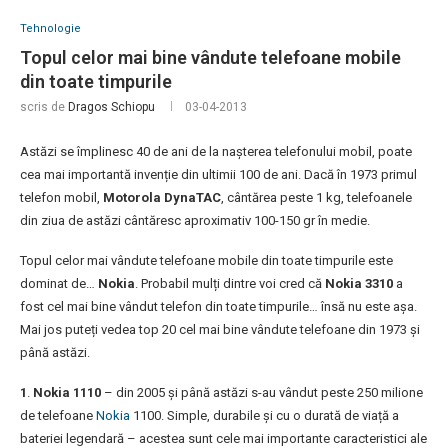
Tehnologie
Topul celor mai bine vândute telefoane mobile
din toate timpurile
scris de
Dragos Schiopu
03-04-2013
Astăzi se împlinesc 40 de ani de la nașterea telefonului mobil, poate
cea mai importantă invenție din ultimii 100 de ani. Dacă în 1973 primul
telefon mobil,
Motorola DynaTAC
, cântărea peste 1 kg, telefoanele
din ziua de astăzi cântăresc aproximativ 100-150 gr în medie.
Topul celor mai vândute telefoane mobile din toate timpurile este
dominat de…
Nokia
. Probabil mulți dintre voi cred că
Nokia 3310
a
fost cel mai bine vândut telefon din toate timpurile… însă nu este așa.
Mai jos puteți vedea top 20 cel mai bine vândute telefoane din 1973 și
până astăzi.
1
.
Nokia 1110
– din 2005 și până astăzi s-au vândut peste 250 milione
de telefoane
Nokia
1100. Simple, durabile și cu o durată de viață a
bateriei legendară – acestea sunt cele mai importante caracteristici ale