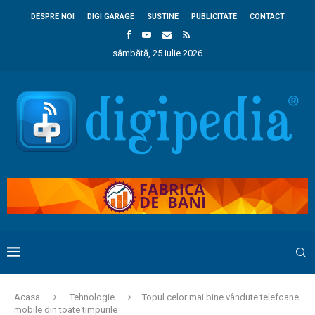
DESPRE NOI
DIGI GARAGE
SUSTINE
PUBLICITATE
CONTACT
sâmbătă, 25 iulie 2026
Acasa
Tehnologie
Topul celor mai bine vândute telefoane
mobile din toate timpurile