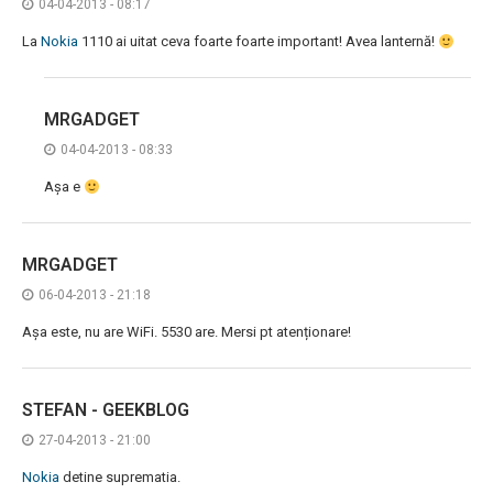
04-04-2013 - 08:17
La
Nokia
1110 ai uitat ceva foarte foarte important! Avea lanternă!
MRGADGET
04-04-2013 - 08:33
Așa e
MRGADGET
06-04-2013 - 21:18
Așa este, nu are WiFi. 5530 are. Mersi pt atenționare!
STEFAN - GEEKBLOG
27-04-2013 - 21:00
Nokia
detine suprematia.