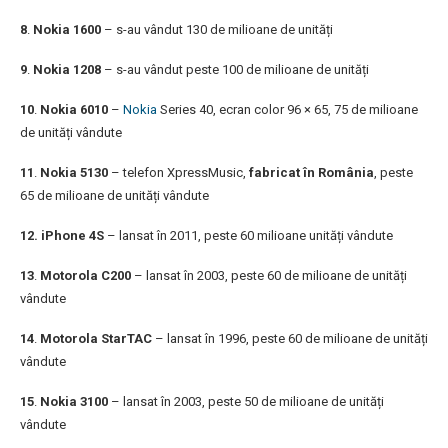
8
.
Nokia 1600
– s-au vândut 130 de milioane de unități
9
.
Nokia 1208
– s-au vândut peste 100 de milioane de unități
10
.
Nokia 6010
–
Nokia
Series 40, ecran color 96 × 65, 75 de milioane
de unități vândute
11
.
Nokia 5130
– telefon XpressMusic,
fabricat în România
, peste
65 de milioane de unități vândute
12. iPhone 4S
– lansat în 2011, peste 60 milioane unități vândute
13
.
Motorola C200
– lansat în 2003, peste 60 de milioane de unități
vândute
14
.
Motorola StarTAC
– lansat în 1996, peste 60 de milioane de unități
vândute
15
.
Nokia 3100
– lansat în 2003, peste 50 de milioane de unități
vândute