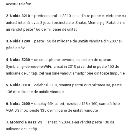
acestui telefon.
2
.
Nokia 3210
– predecesorul lui 3310, unul dintre primele telefoane cu
antenă internă, avea 3 jocuri preinstalate: Snake, Memory și Rotation, s-
au vândut peste 16o de milioane de unități
3
.
Nokia 1200
– peste 150 de milioane de unități vândute din 2007 și
până astăzi
4
.
Nokia 5230
– un smartphone lowcost, cu sistem de operare
Symbian
și conexiune WiFi
, lansat în 2010 și vândut în peste 150 de
milioane de unități. Cel mai bine vândut smartphone din toate timpurile
5
.
Nokia 3310
– celebrul 3310, renumit pentru durabilitatea sa, peste
136 de milioane de unități vândute
6
.
Nokia 2600
– display 65k culori, rezoluție 128 x 160, cameră foto
VGA 0.3 mpx, peste 135 de milioane de unități vândute
7
.
Motorola Razr V3
– lansat în 2004, s-au vândut peste 130 de
milioane de unități