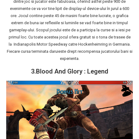
dintre joc si jucator este fabuloasa, oferind astfel peste 900 de
evenimente ce va vor tine lipit de display-ul device-ului în jurul a 600
ore. Jocul contine peste 45 de masini foarte bine lucrate, o grafica
extrem de buna iar reflexiile si luminile se vad foarte bine in timpul
gameplay-ului. Scopul jocului este de a participa la curse si a iesi pe
primul loc. Cu toate acestea jocul ofera gratuit si o tona de trasee de
la Indianapolis Motor Speedway catre Hockenheimring in Germania.
Fiecare cursa terminata daruieste drept recompensa jucatorului bani si
experienta.
3.Blood And Glory : Legend