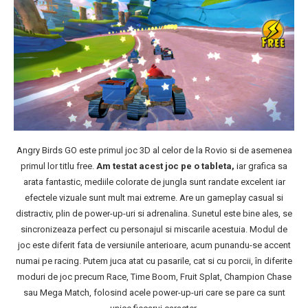
Angry Birds GO este primul joc 3D al celor de la Rovio si de asemenea
primul lor titlu free.
Am testat acest joc pe o tableta,
iar grafica sa
arata fantastic, mediile colorate de jungla sunt randate excelent iar
efectele vizuale sunt mult mai extreme. Are un gameplay casual si
distractiv, plin de power-up-uri si adrenalina. Sunetul este bine ales, se
sincronizeaza perfect cu personajul si miscarile acestuia. Modul de
joc este diferit fata de versiunile anterioare, acum punandu-se accent
numai pe racing. Putem juca atat cu pasarile, cat si cu porcii, în diferite
moduri de joc precum Race, Time Boom, Fruit Splat, Champion Chase
sau Mega Match, folosind acele power-up-uri care se pare ca sunt