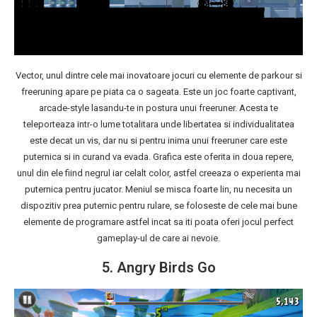
Vector, unul dintre cele mai inovatoare jocuri cu elemente de parkour si
freeruning apare pe piata ca o sageata. Este un joc foarte captivant,
arcade-style lasandu-te in postura unui freeruner. Acesta te
teleporteaza intr-o lume totalitara unde libertatea si individualitatea
este decat un vis, dar nu si pentru inima unui freeruner care este
puternica si in curand va evada. Grafica este oferita in doua repere,
unul din ele fiind negrul iar celalt color, astfel creeaza o experienta mai
puternica pentru jucator. Meniul se misca foarte lin, nu necesita un
dispozitiv prea puternic pentru rulare, se foloseste de cele mai bune
elemente de programare astfel incat sa iti poata oferi jocul perfect
gameplay-ul de care ai nevoie.
5. Angry Birds Go