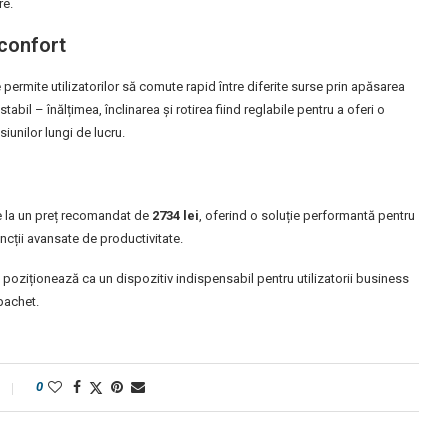
re.
 confort
e permite utilizatorilor să comute rapid între diferite surse prin apăsarea
abil – înălțimea, înclinarea și rotirea fiind reglabile pentru a oferi o
unilor lungi de lucru.
ie la un preț recomandat de
2734 lei
, oferind o soluție performantă pentru
uncții avansate de productivitate.
 poziționează ca un dispozitiv indispensabil pentru utilizatorii business
 pachet.
0