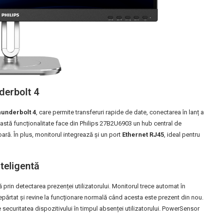
derbolt 4
underbolt 4
, care permite transferuri rapide de date, conectarea în lanț a
astă funcționalitate face din Philips 27B2U6903 un hub central de
ară. În plus, monitorul integrează și un port
Ethernet RJ45
, ideal pentru
teligentă
prin detectarea prezenței utilizatorului. Monitorul trece automat în
părtat și revine la funcționare normală când acesta este prezent din nou.
ecuritatea dispozitivului în timpul absenței utilizatorului. PowerSensor