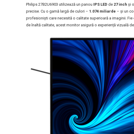
Philips 27B2U6903 utilizează un panou
IPS LED
de
27 inch
și 
precise. Cu o gamă largă de culori –
1.074 miliarde
– și un con
profesioniști care necesită o calitate superioară a imaginii. Fie
de înaltă calitate, acest monitor asigură o experiență vizuală de