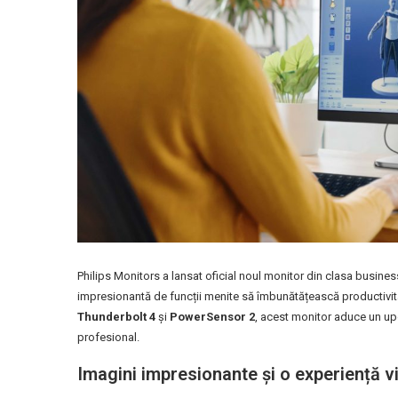
Philips Monitors a lansat oficial noul monitor din clasa busine
impresionantă de funcții menite să îmbunătățească productivitate
Thunderbolt 4
și
PowerSensor 2
, acest monitor aduce un upg
profesional.
Imagini impresionante și o experiență v