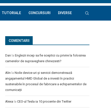
TUTORIALE
CONCURSURI
DIVERSE
COMENTARII
Dan
la
Englezii incep sa fie sceptici cu privire la folosirea
camerelor de supraveghere chinezesti?
Alin
la
Noile device-uri și servicii demonstrează
angajamentul HMD Global de a investi în practici
sustenabile în procesul de fabricare a echipamentelor de
comunicații
Alexa
la
CEO-ul Tesla ia 10 procente din Twitter