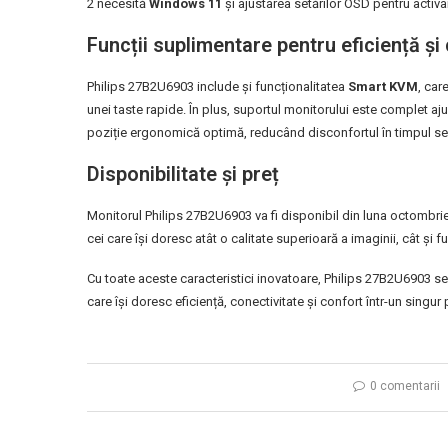
2 necesită
Windows 11
și ajustarea setărilor OSD pentru activa
Funcții suplimentare pentru eficiență și
Philips 27B2U6903 include și funcționalitatea
Smart KVM
, car
unei taste rapide. În plus, suportul monitorului este complet ajust
poziție ergonomică optimă, reducând disconfortul în timpul sesi
Disponibilitate și preț
Monitorul Philips 27B2U6903 va fi disponibil din luna octombr
cei care își doresc atât o calitate superioară a imaginii, cât și f
Cu toate aceste caracteristici inovatoare, Philips 27B2U6903 se
care își doresc eficiență, conectivitate și confort într-un singur
0 comentarii