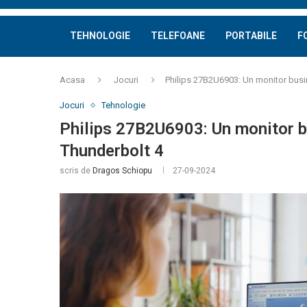
TEHNOLOGIE
TELEFOANE
PORTABILE
F
Acasa
Jocuri
Philips 27B2U6903: Un monitor busin
Jocuri
Tehnologie
Philips 27B2U6903: Un monitor bu
Thunderbolt 4
scris de
Dragos Schiopu
27-09-2024